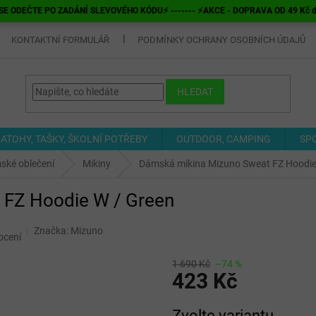
E ODEČTE PO ZADÁNÍ SLEVOVÉHO KÓDU⚡ ------- ⚡AKCE - DOPRAVA OD 49 Kč do v
KONTAKTNÍ FORMULÁŘ
PODMÍNKY OCHRANY OSOBNÍCH ÚDAJŮ
HLEDAT
ATOHY, TAŠKY, ŠKOLNÍ POTŘEBY
OUTDOOR, CAMPING
SP
ské oblečení
Mikiny
Dámská mikina Mizuno Sweat FZ Hoodie
 FZ Hoodie W / Green
Značka:
Mizuno
ocení
1 690 Kč
–74 %
423 Kč
Měrná
Zvolte variantu