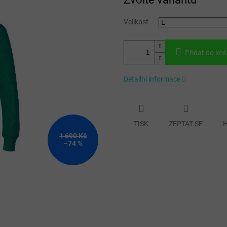
cena:
Velikost
Přidat do koš
Detailní informace
TISK
ZEPTAT SE
H
1 690 Kč
–74 %