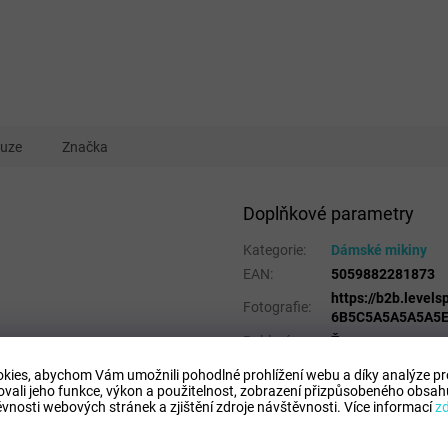
kuze
Značka
Doplňkové parametry
Kategorie
:
Dámské mikiny
EAN
:
5059882281873
https://b2b.leve
Fotografie
:
6B5C5A5A5A5A5E
Pohlaví
:
Ženy
Velikost
:
XS
kies, abychom Vám umožnili pohodlné prohlížení webu a díky analýze p
Kategorie
:
Mikiny
ovali jeho funkce, výkon a použitelnost,
zobrazení přizpůsobeného obsahu
vnosti webových stránek a zjištění zdroje návštěvnosti.
Více informací
z
Sport
:
Freetime
Barva
:
Green