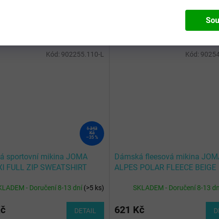
Sou
Kód:
902255.110-L
Kód:
90254
1 343
Kč
–35 %
 sportovní mikina JOMA
Dámská fleesová mikina JOM
XI FULL ZIP SWEATSHIRT
ALPES POLAR FLEECE BEIGE
 ANTHRACITE
KLADEM - Doručení 8-13 dní
(
>5 ks
)
SKLADEM - Doručení 8-13 d
Kč
621 Kč
DETAIL
D