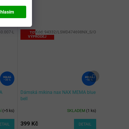
hlasím
0.007-L
Kód:
94332/LSWD474698NX_S/O
TOTÁLNÍ
VÝPRODEJ
Další
956 Kč
899 Kč
produkt
–35 %
–55 %
A
Dámská mikina nax NAX MEMA blue
bell
ní
(
>5 ks
)
SKLADEM
(
1 ks
)
399 Kč
ETAIL
DETAIL