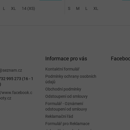
L
XL
14 (XS)
S
M
L
XL
Informace pro vás
Facebo
Kontaktní formulář
@
seznam.cz
Podmínky ochrany osobních
32 995 273 (16 - 1
údajů
)
Obchodní podmínky
://www.facebook.c
Odstoupení od smlouvy
oty.cz
Formulář - Oznámení
odstoupení od smlouvy
Reklamační řád
Formulář pro Reklamace