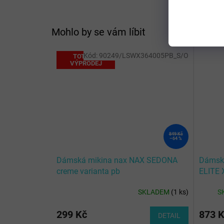
Mohlo by se vám líbit
Kód:
90249/LSWX364005PB_S/O
TOTÁLNÍ
VÝPRODEJ
849 Kč
–64 %
Dámská mikina nax NAX SEDONA
Dámská
creme varianta pb
ELITE 
BLACK
SKLADEM
(
1 ks
)
S
299 Kč
873 
DETAIL