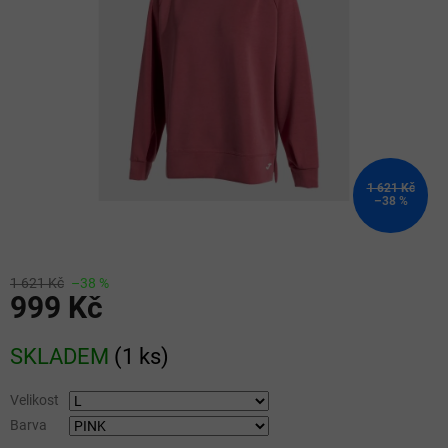
1 621 Kč
–38 %
1 621 Kč
–38 %
999 Kč
Měrná
SKLADEM
(
1 ks
)
cena:
Velikost
Barva