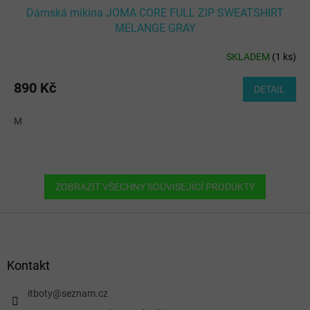
Dámská mikina JOMA CORE FULL ZIP SWEATSHIRT
MELANGE GRAY
SKLADEM
(
1 ks
)
890 Kč
DETAIL
M
ZOBRAZIT VŠECHNY SOUVISEJÍCÍ PRODUKTY
Z
á
p
a
Kontakt
t
í
itboty
@
seznam.cz