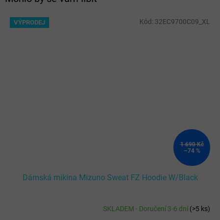
Kód:
32EC9700C09_XL
VÝPRODEJ
1 690 Kč
–74 %
Dámská mikina Mizuno Sweat FZ Hoodie W/Black
SKLADEM - Doručení 3-6 dní
(
>5 ks
)