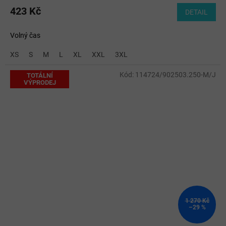
423 Kč
DETAIL
Volný čas
XS
S
M
L
XL
XXL
3XL
Kód:
114724/902503.250-M/J
TOTÁLNÍ
VÝPRODEJ
1 270 Kč
–29 %