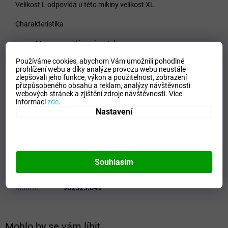
Velikost L odpovídá u této mikiny velikost XL.
Charakteristika
Manga v raglánovém stylu
Spodní část a elastické manžety
Používáme cookies, abychom Vám umožnili pohodlné
Kulatý krk
prohlížení webu a díky analýze provozu webu neustále
Bez kapes
zlepšovali jeho funkce, výkon a použitelnost,
zobrazení
Lehká, prodyšná a měkká tkanina
přizpůsobeného obsahu a reklam, analýzy návštěvnosti
Typ střihu: pravidelný
webových stránek a zjištění zdroje návštěvnosti.
Více
47% Polyester, 42% Modale, 11% Spandex
informací
zde
.
Nastavení
Doplňkové parametry
Kategorie
:
Dámské mikiny
EAN
:
8447150356779
Souhlasím
Tipo Mdelo
:
T
Composicion
:
56%POLIÉSTER - 39%MODALE - 5%SPANDEX
Modelo
:
902323.649
Mohlo by se vám líbit