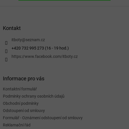
Z
á
p
a
Kontakt
t
í
itboty
@
seznam.cz
+420 732 995 273 (16 - 19 hod.)
https://www.facebook.com/itboty.cz
Informace pro vás
Kontaktní formulář
Podmínky ochrany osobních údajů
Obchodní podmínky
Odstoupení od smlouvy
Formulář - Oznámení odstoupení od smlouvy
Reklamační řád