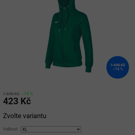
5
hvězdiček.
1 690 Kč
–74 %
1 690 Kč
–74 %
423 Kč
Měrná
Zvolte variantu
cena:
Velikost