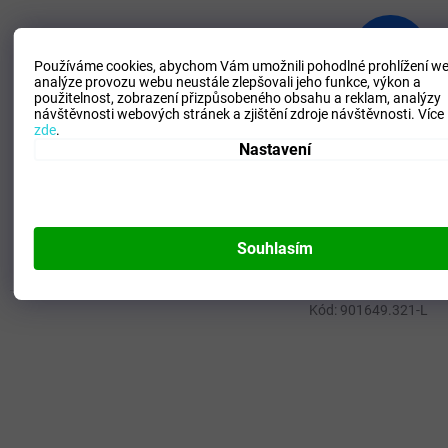
1 990 Kč
–74 %
Používáme cookies, abychom Vám umožnili pohodlné prohlížení we
analýze provozu webu neustále zlepšovali jeho funkce, výkon a
použitelnost,
zobrazení přizpůsobeného obsahu a reklam, analýzy
Dámská mikina Mizuno Release Sweat Jacket / Black
návštěvnosti webových stránek a zjištění zdroje návštěvnosti.
Více
zde
.
Nastavení
SKLADEM - Doručení 3-6 dní
(
>5 ks
)
498 Kč
DETAIL
Souhlasím
XS
Kód:
901649.321-L