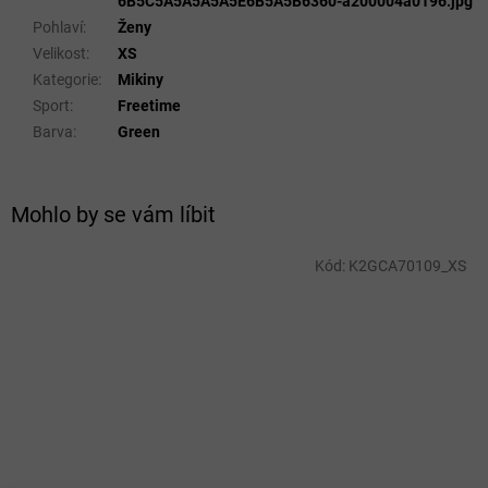
6B5C5A5A5A5A5E6B5A5B6360-a200004a0196.jpg
Pohlaví
:
Ženy
Velikost
:
XS
Kategorie
:
Mikiny
Sport
:
Freetime
Barva
:
Green
Mohlo by se vám líbit
Kód:
K2GCA70109_XS