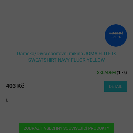
1 343 Kč
–69 %
Dámská/Dívčí sportovní mikina JOMA ELITE IX
SWEATSHIRT NAVY FLUOR YELLOW
SKLADEM
(
1 ks
)
403 Kč
DETAIL
L
ZOBRAZIT VŠECHNY SOUVISEJÍCÍ PRODUKTY