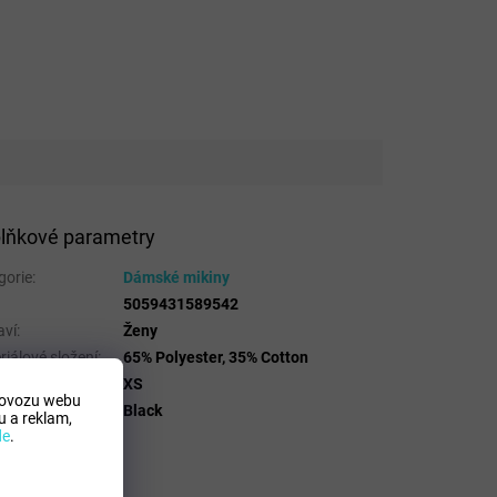
lňkové parametry
gorie
:
Dámské mikiny
5059431589542
aví
:
Ženy
riálové složení
:
65% Polyester, 35% Cotton
ost
:
XS
rovozu webu
a
:
Black
 a reklam,
de
.