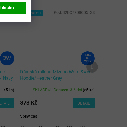
hlasím
0014_M
Kód:
32EC7208C05_XS
VÝPRODEJ
1 490
990 Kč
Kč
–35 %
–74 %
Další
produkt
uno
Dámská mikina Mizuno Wom Sweat
 / Navy
Hoodie/Heather Grey
ní
(
>5 ks
)
SKLADEM - Doručení 3-6 dní
(
>5 ks
)
373 Kč
ETAIL
DETAIL
Volný čas