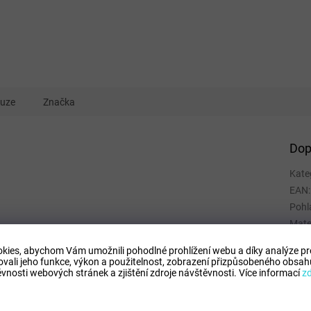
kuze
Značka
Dop
Kate
EAN
:
Pohl
Mate
Velik
kies, abychom Vám umožnili pohodlné prohlížení webu a díky analýze p
Barv
ovali jeho funkce, výkon a použitelnost,
zobrazení přizpůsobeného obsahu
vnosti webových stránek a zjištění zdroje návštěvnosti.
Více informací
z