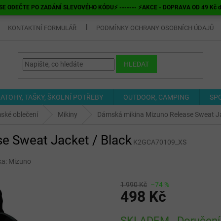
E ODEČTE PO ZADÁNÍ SLEVOVÉHO KÓDU⚡ ------- ⚡AKCE - DOPRAVA OD 49 Kč do v
KONTAKTNÍ FORMULÁŘ
PODMÍNKY OCHRANY OSOBNÍCH ÚDAJŮ
HLEDAT
ATOHY, TAŠKY, ŠKOLNÍ POTŘEBY
OUTDOOR, CAMPING
SP
ské oblečení
Mikiny
Dámská mikina Mizuno Release Sweat Ja
e Sweat Jacket / Black
K2GCA70109_XS
ka:
Mizuno
1 990 Kč
–74 %
498 Kč
Měrná
SKLADEM - Doručení 