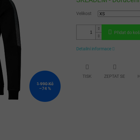
cena:
Velikost
Přidat do koš
Detailní informace
TISK
ZEPTAT SE
H
1 990 Kč
–74 %