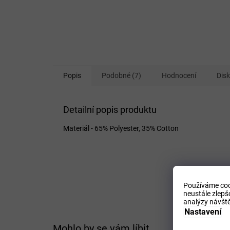
Popis
Podobné (7)
Hodnocení
Dis
Detailní popis produktu
Materiál - 65% Polyester, 35% Cotton
Používáme coo
neustále zlepš
analýzy návště
Nastavení
Mohlo by se vám líbit