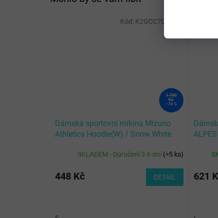
Kód:
K2GCC70101_S
1 790
Kč
–74 %
Dámská sportovní mikina Mizuno
Dámská
Athletics Hoodie(W) / Snow White
ALPES
SKLADEM - Doručení 3-6 dní
(
>5 ks
)
S
448 Kč
621 
DETAIL