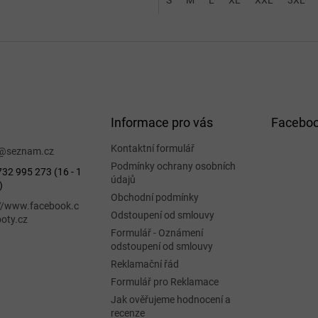
S
M
L
XL
XXL
3XL
Informace pro vás
Facebo
Kontaktní formulář
@
seznam.cz
Podmínky ochrany osobních
32 995 273 (16 - 1
údajů
)
Obchodní podmínky
://www.facebook.c
Odstoupení od smlouvy
oty.cz
Formulář - Oznámení
odstoupení od smlouvy
Reklamační řád
Formulář pro Reklamace
Jak ověřujeme hodnocení a
recenze