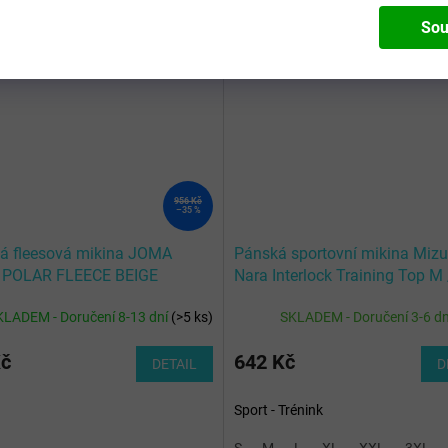
Sou
Kód:
902540.009-L
Kód:
32FC95
956 Kč
–35 %
 fleesová mikina JOMA
Pánská sportovní mikina Miz
 POLAR FLEECE BEIGE
Nara Interlock Training Top M
KLADEM - Doručení 8-13 dní
(
>5 ks
)
SKLADEM - Doručení 3-6 d
Kč
642 Kč
DETAIL
D
Sport - Trénink