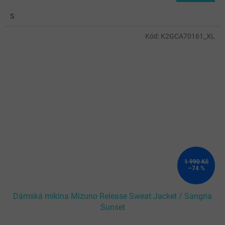
S
Kód:
K2GCA70161_XL
1 990 Kč
–74 %
Dámská mikina Mizuno Release Sweat Jacket / Sangria
Sunset