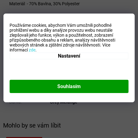
Materiál - 70% Bavlna, 30% Polyester
Používáme cookies, abychom Vám umožnili pohodlné
VELIKOSTNÍ TABULKA_MIZUNO
prohlížení webu a díky analýze provozu webu neustále
zlepšovali jeho funkce, výkon a použitelnost,
zobrazení
Doplňkové parametry
přizpůsobeného obsahu a reklam, analýzy návštěvnosti
webových stránek a zjištění zdroje návštěvnosti.
Více
informací
zde
.
Kategorie
:
Dámské mikiny
Nastavení
EAN
:
Zvolte variantu
Velikost
:
S
Pohlaví
:
Ženy
Kategorie
:
Mikiny
Souhlasím
Sport
:
Freetime
Materiálové složení
:
70% Cotton, 30% Polyester
Barva
:
Grey Melange
Mohlo by se vám líbit