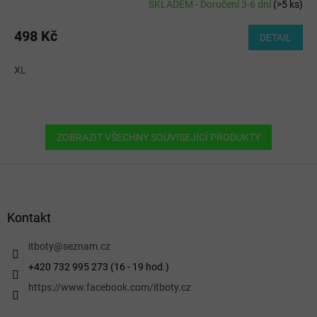
SKLADEM - Doručení 3-6 dní
(
>5 ks
)
498 Kč
DETAIL
XL
ZOBRAZIT VŠECHNY SOUVISEJÍCÍ PRODUKTY
Z
á
p
a
Kontakt
t
í
itboty
@
seznam.cz
+420 732 995 273 (16 - 19 hod.)
https://www.facebook.com/itboty.cz