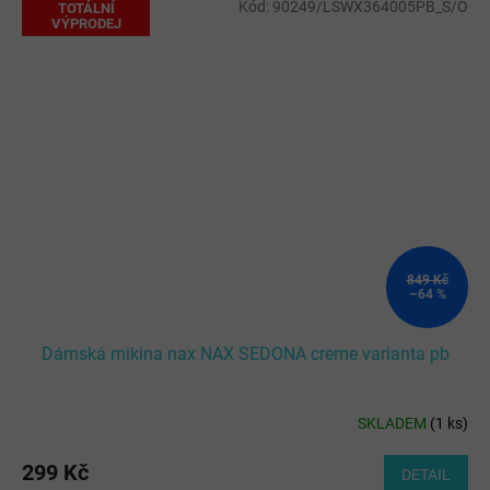
Kód:
90249/LSWX364005PB_S/O
TOTÁLNÍ
VÝPRODEJ
849 Kč
–64 %
Dámská mikina nax NAX SEDONA creme varianta pb
SKLADEM
(
1 ks
)
299 Kč
DETAIL