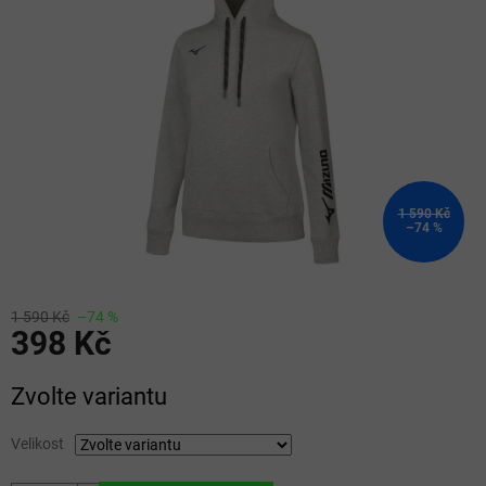
5
hvězdiček.
1 590 Kč
–74 %
1 590 Kč
–74 %
398 Kč
Měrná
Zvolte variantu
cena:
Velikost