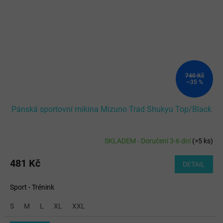
740 Kč
–35 %
Pánská sportovní mikina Mizuno Trad Shukyu Top/Black
SKLADEM - Doručení 3-6 dní
(
>5 ks
)
481 Kč
DETAIL
Sport - Trénink
S
M
L
XL
XXL