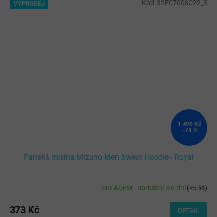
Kód:
32EC7008C22_S
VÝPRODEJ
1 490 Kč
–74 %
Pánská mikina Mizuno Men Sweat Hoodie - Royal
SKLADEM - Doručení 3-6 dní
(
>5 ks
)
373 Kč
DETAIL