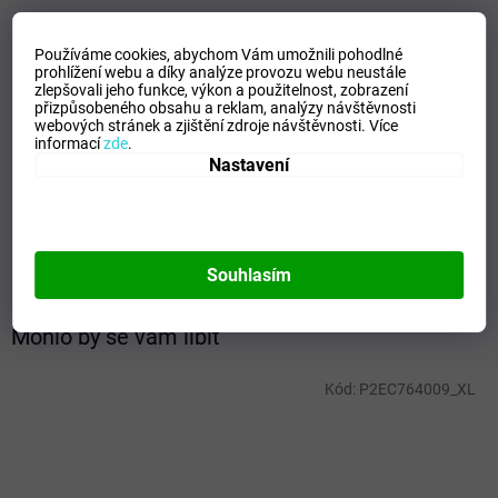
Doplňkové parametry
Používáme cookies, abychom Vám umožnili pohodlné
Kategorie
:
Pánské mikiny
prohlížení webu a díky analýze provozu webu neustále
zlepšovali jeho funkce, výkon a použitelnost,
zobrazení
EAN
:
5054698546031
přizpůsobeného obsahu a reklam, analýzy návštěvnosti
Velikost
:
XS
webových stránek a zjištění zdroje návštěvnosti.
Více
informací
zde
.
Pohlaví
:
Muži
Nastavení
Kategorie
:
Mikiny
Sport
:
Freetime
Materiálové složení
:
70% Cotton, 30% Polyester
Barva
:
Black
Souhlasím
Mohlo by se vám líbit
Kód:
P2EC764009_XL