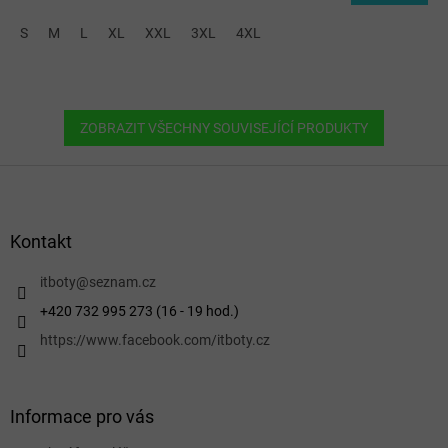
S
M
L
XL
XXL
3XL
4XL
ZOBRAZIT VŠECHNY SOUVISEJÍCÍ PRODUKTY
Z
á
p
a
Kontakt
t
í
itboty
@
seznam.cz
+420 732 995 273 (16 - 19 hod.)
https://www.facebook.com/itboty.cz
Informace pro vás