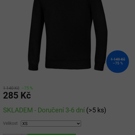
5
hvězdiček.
1 140 Kč
–75 %
1 140 Kč
–75 %
285 Kč
Měrná
SKLADEM - Doručení 3-6 dní
(
>5 ks
)
cena:
Velikost