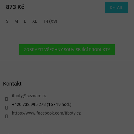
873 Kč
DETAIL
S
M
L
XL
14 (XS)
ZOBRAZIT VŠECHNY SOUVISEJÍCÍ PRODUKTY
Z
á
p
a
Kontakt
t
í
itboty
@
seznam.cz
+420 732 995 273 (16 - 19 hod.)
https://www.facebook.com/itboty.cz