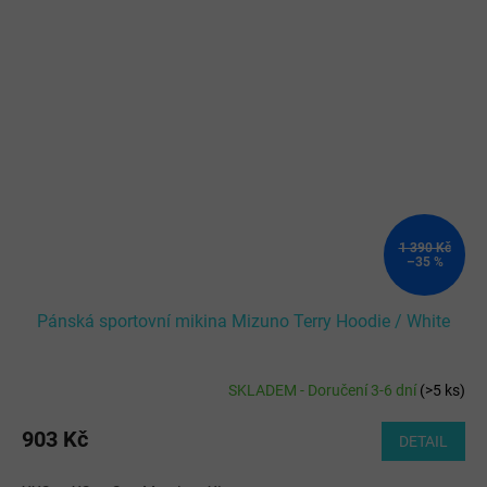
1 390 Kč
–35 %
Pánská sportovní mikina Mizuno Terry Hoodie / White
SKLADEM - Doručení 3-6 dní
(
>5 ks
)
903 Kč
DETAIL