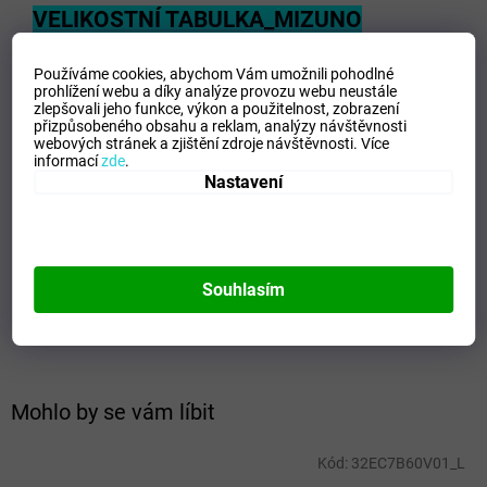
VELIKOSTNÍ TABULKA_MIZUNO
Používáme cookies, abychom Vám umožnili pohodlné
prohlížení webu a díky analýze provozu webu neustále
Doplňkové parametry
zlepšovali jeho funkce, výkon a použitelnost,
zobrazení
přizpůsobeného obsahu a reklam, analýzy návštěvnosti
webových stránek a zjištění zdroje návštěvnosti.
Více
Kategorie
:
Pánské mikiny
informací
zde
.
EAN
:
Zvolte variantu
Nastavení
Velikost
:
S
Pohlaví
:
Muži
Kategorie
:
Mikiny
Sport
:
Freetime
Souhlasím
Materiálové složení
:
100% Polyester
Barva
:
Navy
Mohlo by se vám líbit
Kód:
32EC7B60V01_L