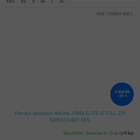
XXS
XS
S
M
L
XL
Kód:
103803.600-L
1 343 Kč
–35 %
Pánská sportovní mikina JOMA ELITE XI FULL ZIP
SWEATSHIRT RED
SKLADEM - Doručení 8-13 dní
(
>5 ks
)