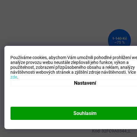
1 140 Kč
–75 %
Používáme cookies, abychom Vám umožnili pohodlné prohlížení we
Pánská mikina Mizuno Terry Crew/Grey Melange
analýze provozu webu neustále zlepšovali jeho funkce, výkon a
použitelnost,
zobrazení přizpůsobeného obsahu a reklam, analýzy
návštěvnosti webových stránek a zjištění zdroje návštěvnosti.
Více
zde
.
SKLADEM - Doručení 3-6 dní
(
2 ks
)
Nastavení
285 Kč
DETAIL
Volný čas
Souhlasím
3XL
Kód:
32FC9A0344_L