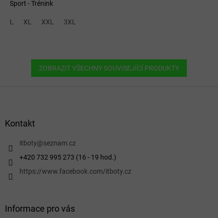
Sport - Trénink
L
XL
XXL
3XL
ZOBRAZIT VŠECHNY SOUVISEJÍCÍ PRODUKTY
Z
á
p
a
Kontakt
t
í
itboty
@
seznam.cz
+420 732 995 273 (16 - 19 hod.)
https://www.facebook.com/itboty.cz
Informace pro vás