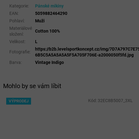
Kategorie
:
Pánské mikiny
EAN
:
5059882464290
Pohlaví
:
Muži
Materiálové
Cotton 100%
složení
:
Velikost
:
L
https://b2b.levelsportkoncept.cz/img/7D7A797C7
Fotografie
:
6B5C5A5A5A5A5F5A705F706E-a2000050f5fd.jpg
Barva
:
Vintage Indigo
Mohlo by se vám líbit
Kód:
32EC8B5007_3XL
VÝPRODEJ