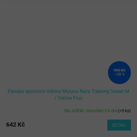
990 Kč
–35 %
Pánská sportovní mikina Mizuno Nara Training Sweat M
/ Yellow Fluo
SKLADEM - Doručení 3-6 dní
(
>5 ks
)
642 Kč
DETAIL