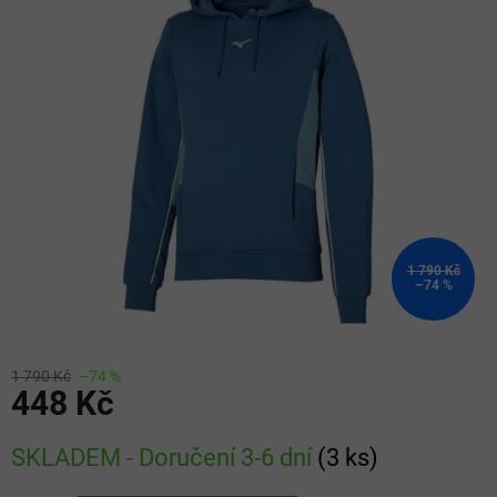
z
5
hvězdiček.
1 790 Kč
–74 %
1 790 Kč
–74 %
448 Kč
Měrná
SKLADEM - Doručení 3-6 dní
(
3 ks
)
cena: