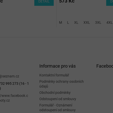
Kč
573 Kč
DETAIL
D
M
L
XL
XXL
3XL
4XL
Informace pro vás
Facebo
Kontaktní formulář
@
seznam.cz
Podmínky ochrany osobních
32 995 273 (16 - 1
údajů
)
Obchodní podmínky
://www.facebook.c
Odstoupení od smlouvy
oty.cz
Formulář - Oznámení
odstoupení od smlouvy