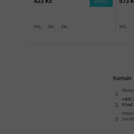
423 Kč
573 
DETAIL
XXL
3XL
4XL
XXL
Z
á
p
a
t
Kontakt
í
itboty
+420 7
9 hod.
https
om/itb