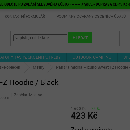
E ODEČTE PO ZADÁNÍ SLEVOVÉHO KÓDU⚡ ------- ⚡AKCE - DOPRAVA OD 49 Kč do v
KONTAKTNÍ FORMULÁŘ
PODMÍNKY OCHRANY OSOBNÍCH ÚDAJŮ
HLEDAT
ATOHY, TAŠKY, ŠKOLNÍ POTŘEBY
OUTDOOR, CAMPING
SP
ké oblečení
Mikiny
Pánská mikina Mizuno Sweat FZ Hoodie /
FZ Hoodie / Black
Značka:
Mizuno
ocení
1 690 Kč
–74 %
423 Kč
Měrná
Zvolte variantu