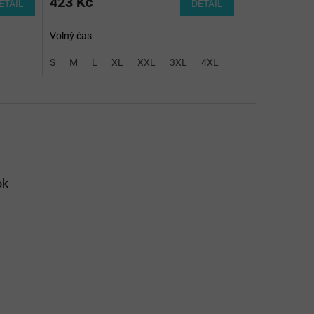
423 Kč
ETAIL
DETAIL
Volný čas
S
M
L
XL
XXL
3XL
4XL
ok