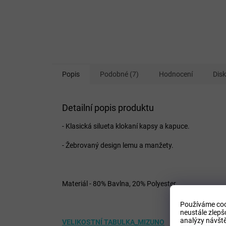
Popis
Podobné (7)
Hodnocení
Dis
Detailní popis produktu
- Klasická silueta klokaní kapsy a kapuce.
- Žebrovaný design lemu a manžety.
Materiál - 80% Bavlna, 20% Polyester
Používáme coo
neustále zlepš
analýzy návště
VELIKOSTNÍ TABULKA_MIZUNO