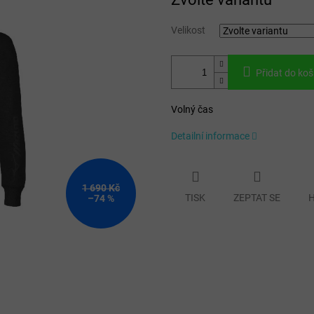
cena:
Velikost
Přidat do koš
Volný čas
Detailní informace
1 690 Kč
TISK
ZEPTAT SE
H
–74 %