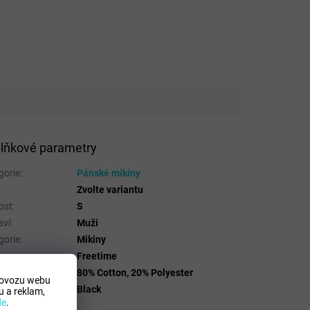
lňkové parametry
gorie
:
Pánské mikiny
Zvolte variantu
ost
:
S
aví
:
Muži
gorie
:
Mikiny
t
:
Freetime
riálové složení
:
80% Cotton, 20% Polyester
rovozu webu
a
:
Black
 a reklam,
de
.