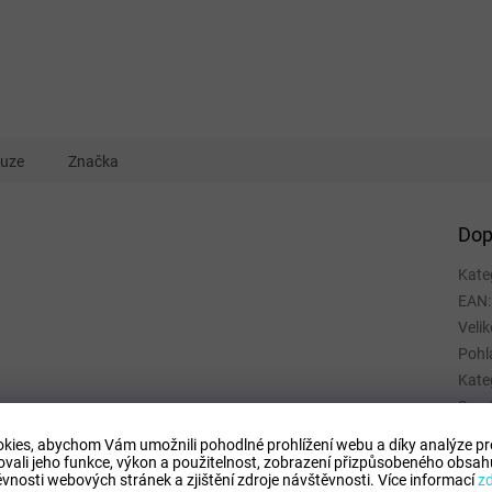
kuze
Značka
Dop
Kate
EAN
:
Velik
Pohl
Kate
Spor
Mate
kies, abychom Vám umožnili pohodlné prohlížení webu a díky analýze p
Barv
ovali jeho funkce, výkon a použitelnost,
zobrazení přizpůsobeného obsahu
vnosti webových stránek a zjištění zdroje návštěvnosti.
Více informací
z