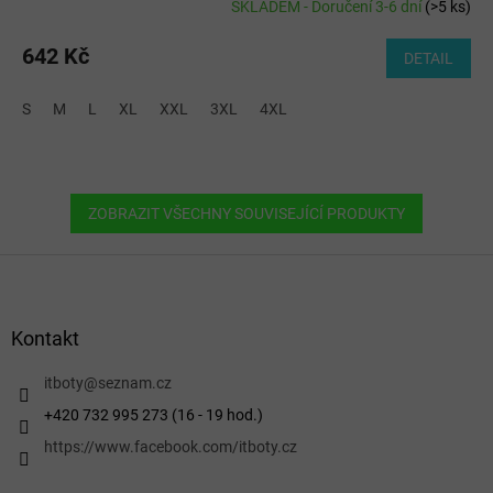
SKLADEM - Doručení 3-6 dní
(
>5 ks
)
642 Kč
DETAIL
S
M
L
XL
XXL
3XL
4XL
ZOBRAZIT VŠECHNY SOUVISEJÍCÍ PRODUKTY
Z
á
p
a
Kontakt
t
í
itboty
@
seznam.cz
+420 732 995 273 (16 - 19 hod.)
https://www.facebook.com/itboty.cz