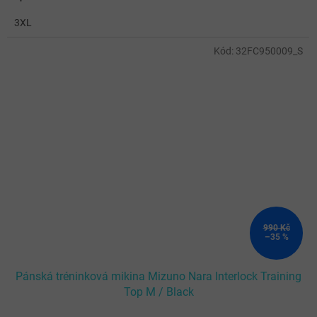
3XL
Kód:
32FC950009_S
990 Kč
–35 %
Pánská tréninková mikina Mizuno Nara Interlock Training
Top M / Black