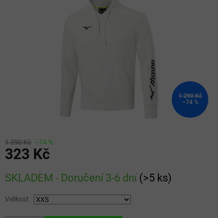
5
hvězdiček.
1 290 Kč
–74 %
1 290 Kč
–74 %
323 Kč
Měrná
SKLADEM - Doručení 3-6 dní
(
>5 ks
)
cena:
Velikost