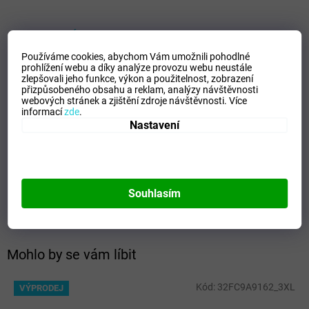
VELIKOSTNÍ TABULKA_MIZUNO
Používáme cookies, abychom Vám umožnili pohodlné
Doplňkové parametry
prohlížení webu a díky analýze provozu webu neustále
zlepšovali jeho funkce, výkon a použitelnost,
zobrazení
Kategorie
:
Pánské mikiny
přizpůsobeného obsahu a reklam, analýzy návštěvnosti
webových stránek a zjištění zdroje návštěvnosti.
Více
EAN
:
5054698392973
informací
zde
.
Velikost
:
XXS
Nastavení
Pohlaví
:
Unisex
Kategorie
:
Mikiny
Sport
:
Freetime
Materiálové složení
:
70% Cotton, 30% Polyester
Souhlasím
Barva
:
White
Mohlo by se vám líbit
Kód:
32FC9A9162_3XL
VÝPRODEJ