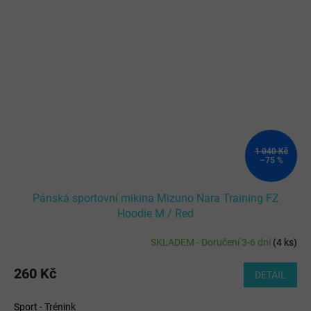
1 040 Kč
–75 %
Pánská sportovní mikina Mizuno Nara Training FZ
Hoodie M / Red
SKLADEM - Doručení 3-6 dní
(
4 ks
)
260 Kč
DETAIL
Sport - Trénink