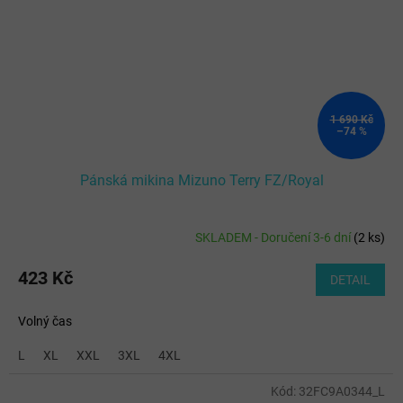
1 690 Kč
–74 %
Pánská mikina Mizuno Terry FZ/Royal
SKLADEM - Doručení 3-6 dní
(
2 ks
)
423 Kč
DETAIL
Volný čas
L
XL
XXL
3XL
4XL
Kód:
32FC9A0344_L