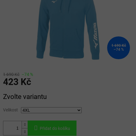
1 690 Kč
–74 %
1 690 Kč
–74 %
423 Kč
Měrná
Zvolte variantu
cena:
Velikost
Přidat do košíku