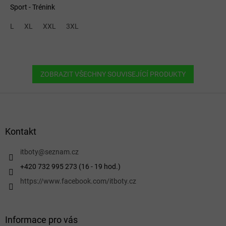
Sport - Trénink
L
XL
XXL
3XL
ZOBRAZIT VŠECHNY SOUVISEJÍCÍ PRODUKTY
Z
á
p
a
Kontakt
t
í
itboty
@
seznam.cz
+420 732 995 273 (16 - 19 hod.)
https://www.facebook.com/itboty.cz
Informace pro vás