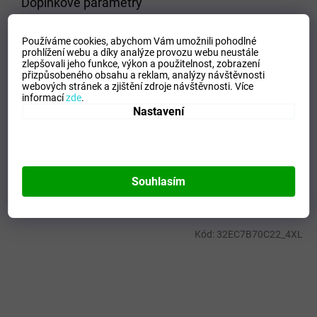
Doplňkové parametry
Kategorie
:
Pánské mikiny
Používáme cookies, abychom Vám umožnili pohodlné
EAN
:
5059431301540
prohlížení webu a díky analýze provozu webu neustále
Velikost
:
XL
zlepšovali jeho funkce, výkon a použitelnost,
zobrazení
přizpůsobeného obsahu a reklam, analýzy návštěvnosti
Pohlaví
:
Muži
webových stránek a zjištění zdroje návštěvnosti.
Více
Kategorie
:
Mikiny
informací
zde
.
Nastavení
Sport
:
Freetime
Materiálové složení
:
70% Cotton, 30% Polyester
Barva
:
Sky
Souhlasím
Mohlo by se vám líbit
Kód:
32EC7B70C22_4XL