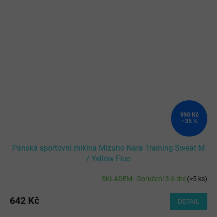
990 Kč
–35 %
Pánská sportovní mikina Mizuno Nara Training Sweat M
/ Yellow Fluo
SKLADEM - Doručení 3-6 dní
(
>5 ks
)
642 Kč
DETAIL