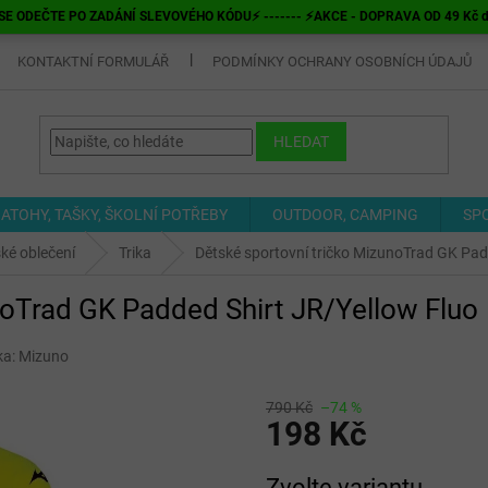
E ODEČTE PO ZADÁNÍ SLEVOVÉHO KÓDU⚡ ------- ⚡AKCE - DOPRAVA OD 49 Kč do v
KONTAKTNÍ FORMULÁŘ
PODMÍNKY OCHRANY OSOBNÍCH ÚDAJŮ
HLEDAT
ATOHY, TAŠKY, ŠKOLNÍ POTŘEBY
OUTDOOR, CAMPING
SP
ké oblečení
Trika
Dětské sportovní tričko MizunoTrad GK Pad
noTrad GK Padded Shirt JR/Yellow Fluo
ka:
Mizuno
790 Kč
–74 %
198 Kč
Měrná
Zvolte variantu