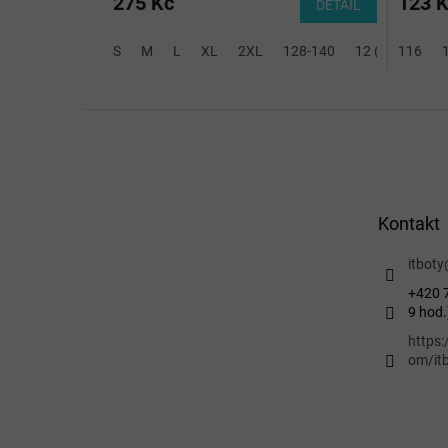
275 Kč
123 
DETAIL
S
M
L
XL
2XL
128-140
12 (2XS)
116
14
Z
á
p
a
t
Kontakt
í
itboty
+420 7
9 hod.
https
om/itb