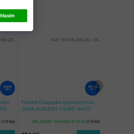
hlasím
100-2XL
Kód:
101658.200-2XL-3XL
Další
508 Kč
545 Kč
produkt
–35 %
–35 %
ričko
Pánské/Chlapecké sportovní tričko
RTA
JOMA ACADEMY T-SHIRT WHITE
RO
L/S
ní
(
>5 ks
)
SKLADEM - Doručení 8-13 dní
(
>5 ks
)