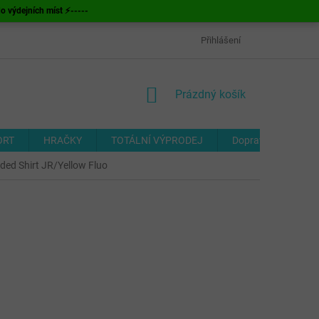
ýdejních míst ⚡-----
OBCHODNÍ PODMÍNKY
ODSTOUPENÍ OD SMLOUVY
Přihlášení
FORMUL
NÁKUPNÍ
Prázdný košík
KOŠÍK
ORT
HRAČKY
TOTÁLNÍ VÝPRODEJ
Doprava a platba
ded Shirt JR/Yellow Fluo