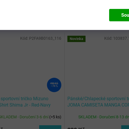
Sou
Kód:
P2FA9B0163_116
Kód:
103837.
Novinka
490 Kč
–74 %
 sportovní tričko Mizuno
Pánské/Chlapecké sportovní t
hirt Shima Jr - Red-Navy
JOMA CAMISETA MANGA CO
OLIMPIADA HANDBALL NEG
SKLADEM - Doručení 3-6 dní
(
>5 ks
)
SKLADEM - Doručení 8-13 d