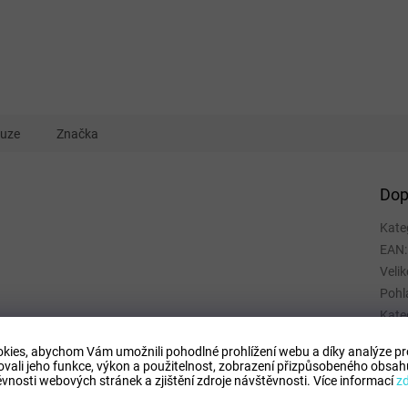
kuze
Značka
Dop
Kate
EAN
:
Velik
Pohl
Kate
Spor
kies, abychom Vám umožnili pohodlné prohlížení webu a díky analýze p
Mate
ovali jeho funkce, výkon a použitelnost,
zobrazení přizpůsobeného obsahu
Barv
vnosti webových stránek a zjištění zdroje návštěvnosti.
Více informací
z