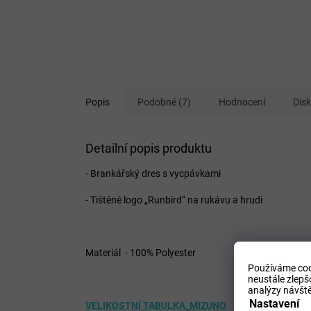
Popis
Podobné (7)
Hodnocení
Dis
Detailní popis produktu
- Brankářský dres s vycpávkami
- Tištěné logo „Runbird“ na rukávu a hrudi
Materiál - 100% Polyester
Používáme coo
neustále zlepš
analýzy návště
Nastavení
VELIKOSTNÍ TABULKA_MIZUNO