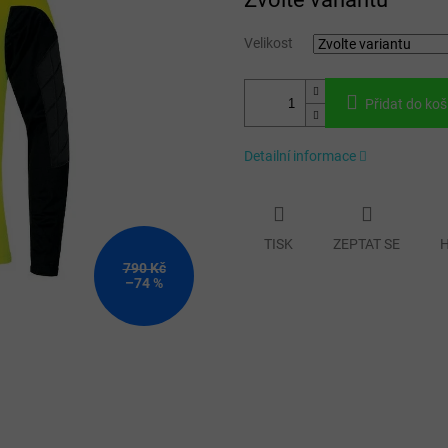
cena:
Velikost
Přidat do koš
Detailní informace
TISK
ZEPTAT SE
H
790 Kč
–74 %