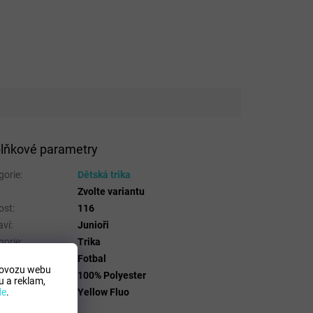
lňkové parametry
gorie
:
Dětská trika
Zvolte variantu
ost
:
116
aví
:
Junioři
gorie
:
Trika
t
:
Fotbal
rovozu webu
riálové složení
:
100% Polyester
 a reklam,
a
:
Yellow Fluo
de
.