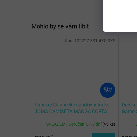
Mohlo by se vám líbit
Kód:
102227.331-4XS-3XS
424 Kč
–35 %
Pánské/Chlapecké sportovní tričko
Dětské
JOMA CAMISETA MANGA CORTA
Game S
RECORD II MARINO
SKLADEM - Doručení 8-13 dní
(
>5 ks
)