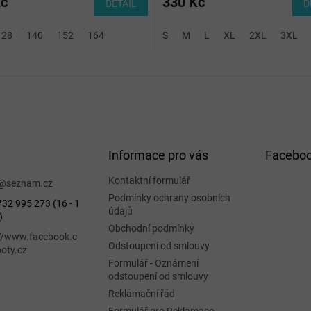
Kč
330 Kč
DETAIL
D
 (XS)
128
140
152
164
S
M
L
XL
2XL
3XL
Informace pro vás
Facebo
Kontaktní formulář
@
seznam.cz
Podmínky ochrany osobních
32 995 273 (16 - 1
údajů
)
Obchodní podmínky
://www.facebook.c
Odstoupení od smlouvy
oty.cz
Formulář - Oznámení
odstoupení od smlouvy
Reklamační řád