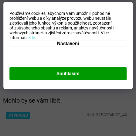
VELIKOSTNÍ TABULKA_MIZUNO
Používáme cookies, abychom Vám umožnili pohodlné
Doplňkové parametry
prohlížení webu a díky analýze provozu webu neustále
zlepšovali jeho funkce, výkon a použitelnost,
zobrazení
Kategorie
:
Pánské trika
přizpůsobeného obsahu a reklam, analýzy návštěvnosti
webových stránek a zjištění zdroje návštěvnosti.
Více
EAN
:
5054698760918
informací
zde
.
Velikost
:
S
Nastavení
Pohlaví
:
Muži
Kategorie
:
Trika
Sport
:
Training
Materiálové složení
:
100% Polyester
Souhlasím
Barva
:
Purple
Mohlo by se vám líbit
Kód:
32EA704022_4XL
VÝPRODEJ