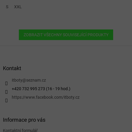
S
XXL
ZOBRAZIT VŠECHNY SOUVISEJÍCÍ PRODUKTY
Z
á
p
a
Kontakt
t
í
itboty
@
seznam.cz
+420 732 995 273 (16 - 19 hod.)
https://www.facebook.com/itboty.cz
Informace pro vás
Kontaktní formulář