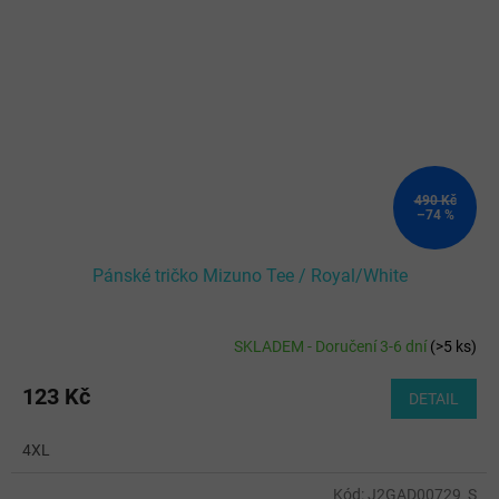
490 Kč
–74 %
Pánské tričko Mizuno Tee / Royal/White
SKLADEM - Doručení 3-6 dní
(
>5 ks
)
123 Kč
DETAIL
4XL
Kód:
J2GAD00729_S