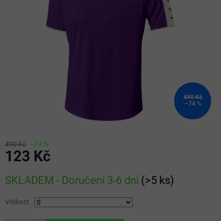
5
hvězdiček.
490 Kč
–74 %
490 Kč
–74 %
123 Kč
Měrná
SKLADEM - Doručení 3-6 dní
(
>5 ks
)
cena:
Velikost