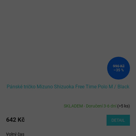
990 Kč
–35 %
Pánské tričko Mizuno Shizuoka Free Time Polo M / Black
SKLADEM - Doručení 3-6 dní
(
>5 ks
)
642 Kč
DETAIL
Volný čas