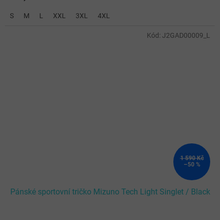
S
M
L
XXL
3XL
4XL
Kód:
J2GAD00009_L
1 590 Kč
–50 %
Pánské sportovní tričko Mizuno Tech Light Singlet / Black