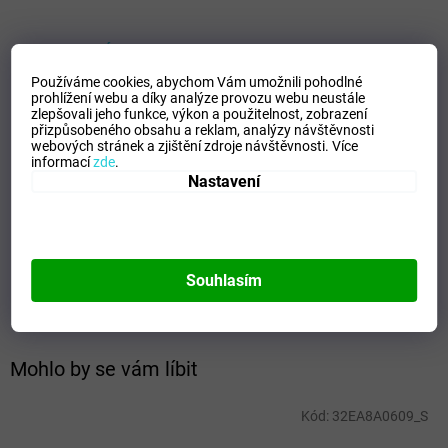
VELIKOSTNÍ TABULKA_MIZUNO
Používáme cookies, abychom Vám umožnili pohodlné
Doplňkové parametry
prohlížení webu a díky analýze provozu webu neustále
zlepšovali jeho funkce, výkon a použitelnost,
zobrazení
Kategorie
:
Pánské trika
přizpůsobeného obsahu a reklam, analýzy návštěvnosti
webových stránek a zjištění zdroje návštěvnosti.
Více
EAN
:
5054698771754
informací
zde
.
Velikost
:
S
Nastavení
Pohlaví
:
Muži
Kategorie
:
Trika
Sport
:
Fotbal
Materiálové složení
:
100% Polyester
Souhlasím
Barva
:
Navy/Yellow
Mohlo by se vám líbit
Kód:
32EA8A0609_S