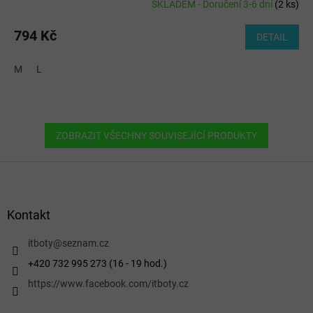
SKLADEM - Doručení 3-6 dní
(
2 ks
)
794 Kč
DETAIL
M
L
ZOBRAZIT VŠECHNY SOUVISEJÍCÍ PRODUKTY
Z
á
p
a
Kontakt
t
í
itboty
@
seznam.cz
+420 732 995 273 (16 - 19 hod.)
https://www.facebook.com/itboty.cz