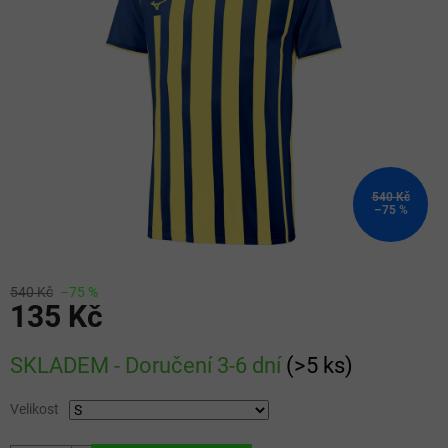
5
hvězdiček.
540 Kč
–75 %
540 Kč
–75 %
135 Kč
Měrná
SKLADEM - Doručení 3-6 dní
(
>5 ks
)
cena:
Velikost