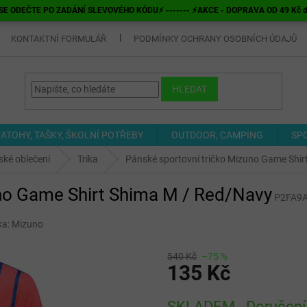
E ODEČTE PO ZADÁNÍ SLEVOVÉHO KÓDU⚡ ------- ⚡AKCE - DOPRAVA OD 49 Kč do v
KONTAKTNÍ FORMULÁŘ
PODMÍNKY OCHRANY OSOBNÍCH ÚDAJŮ
HLEDAT
ATOHY, TAŠKY, ŠKOLNÍ POTŘEBY
OUTDOOR, CAMPING
SP
ké oblečení
Trika
Pánské sportovní tričko Mizuno Game Shi
uno Game Shirt Shima M / Red/Navy
P2FA9
ka:
Mizuno
540 Kč
–75 %
135 Kč
Měrná
SKLADEM - Doručení 