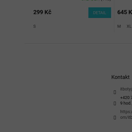
299 Kč
645 
DETAIL
S
M
XL
Z
á
p
a
t
Kontakt
í
itboty
+420 7
9 hod.
https
om/itb