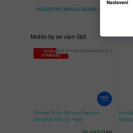
Nastavení
VELIKOSTNÍ TABULKA_MIZUNO
Mohlo by se vám líbit
Kód:
91104/X2FA9A0214_S/T
TOTÁLNÍ
VÝPRODEJ
640 Kč
–53 %
Pánské Tričko Mizuno Premium
Pánské
Handball Shirt M - Navy
Starga
Sleeve
SKLADEM
(
1 ks
)