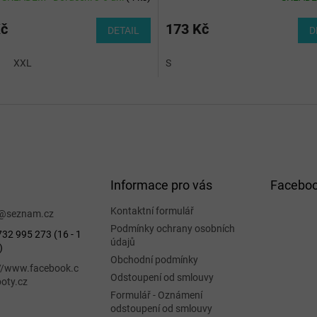
Kč
173 Kč
DETAIL
D
XXL
S
Informace pro vás
Facebo
Kontaktní formulář
@
seznam.cz
Podmínky ochrany osobních
32 995 273 (16 - 1
údajů
)
Obchodní podmínky
://www.facebook.c
Odstoupení od smlouvy
oty.cz
Formulář - Oznámení
odstoupení od smlouvy