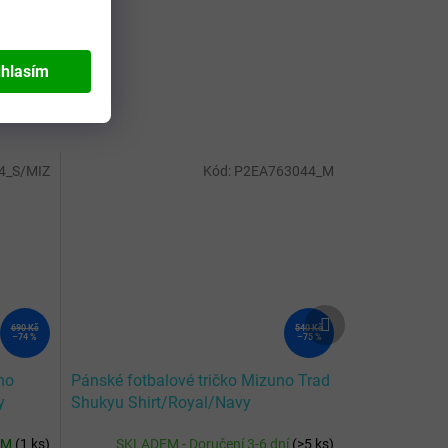
hlasím
4_S/MIZ
Kód:
P2EA763044_M
Další
690 Kč
540 Kč
produkt
–74 %
–75 %
no
Pánské fotbalové tričko Mizuno Trad
y
Shukyu Shirt/Royal/Navy
EM
(
1 ks
)
SKLADEM - Doručení 3-6 dní
(
>5 ks
)