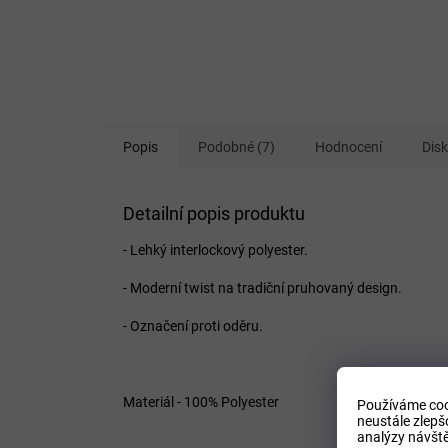
Popis
Podobné (7)
Hodnocení
Dis
Detailní popis produktu
- Lehký interlockový polyester.
- Moderní twist na tradiční pruhovaný design.
- Označení proti oděru.
Materiál - 100% Polyester
Používáme coo
neustále zlepš
analýzy návště