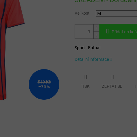
cena:
Velikost
Přidat do koš
Sport - Fotbal
Detailní informace
540 Kč
TISK
ZEPTAT SE
H
–75 %