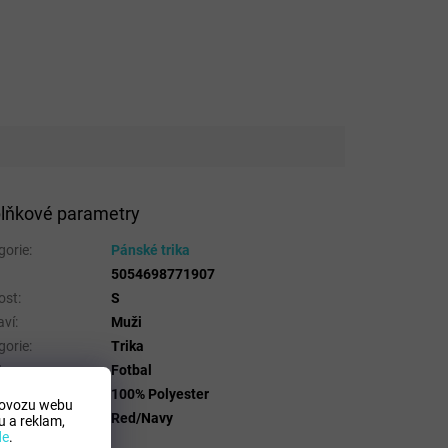
lňkové parametry
gorie
:
Pánské trika
5054698771907
ost
:
S
aví
:
Muži
gorie
:
Trika
t
:
Fotbal
riálové složení
:
100% Polyester
rovozu webu
a
:
Red/Navy
 a reklam,
de
.