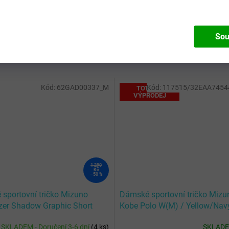
Sou
Kód:
62GAD00337_M
Kód:
117515/32EAA7454
TOTÁLNÍ
VÝPRODEJ
1 290
Kč
–50 %
 sportovní tričko Mizuno
Dámské sportovní tričko Mizu
zer Shadow Graphic Short
Kobe Polo W(M) / Yellow/Nav
 Tee / Glowing Apple
SKLADEM - Doručení 3-6 dní
(
4 ks
)
SKLAD