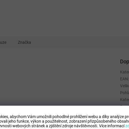
kuze
Značka
Dop
Kate
EAN
:
Velik
Pohl
Kate
Spor
Mate
kies, abychom Vám umožnili pohodlné prohlížení webu a díky analýze p
Barv
ovali jeho funkce, výkon a použitelnost,
zobrazení přizpůsobeného obsahu
vnosti webových stránek a zjištění zdroje návštěvnosti.
Více informací
z