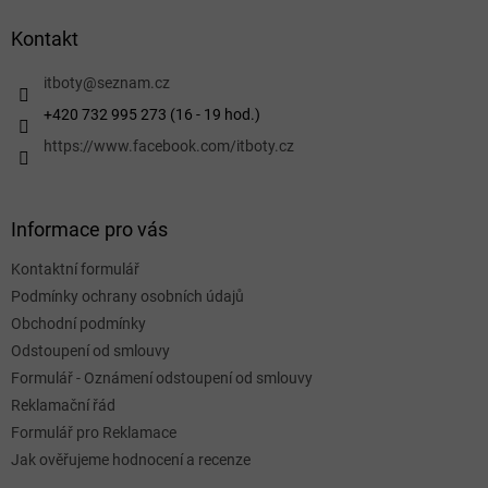
p
a
Kontakt
t
í
itboty
@
seznam.cz
+420 732 995 273 (16 - 19 hod.)
https://www.facebook.com/itboty.cz
Informace pro vás
Kontaktní formulář
Podmínky ochrany osobních údajů
Obchodní podmínky
Odstoupení od smlouvy
Formulář - Oznámení odstoupení od smlouvy
Reklamační řád
Formulář pro Reklamace
Jak ověřujeme hodnocení a recenze