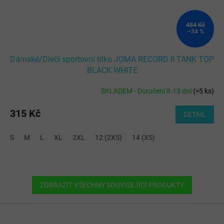
484 Kč
–34 %
Dámské/Dívčí sportovní tílko JOMA RECORD II TANK TOP
BLACK WHITE
SKLADEM - Doručení 8-13 dní
(
>5 ks
)
315 Kč
DETAIL
S
M
L
XL
2XL
12 (2XS)
14 (XS)
ZOBRAZIT VŠECHNY SOUVISEJÍCÍ PRODUKTY
Z
á