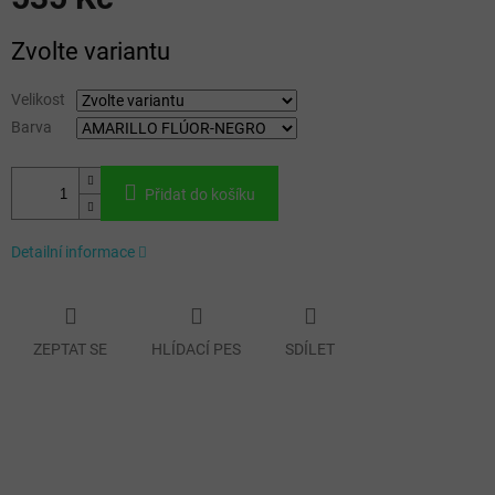
Měrná
Zvolte variantu
cena:
Velikost
Barva
Přidat do košíku
Detailní informace
ZEPTAT SE
HLÍDACÍ PES
SDÍLET