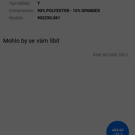
Tipo Mdelo
:
T
Composicion
:
90% POLYESTER - 10% SPANDEX
Modelo
:
902250.061
Mohlo by se vám líbit
Kód:
901396.702-L
484 Kč
–34 %