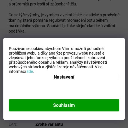
a průramků pro lepší přizpůsobení tělu.
Co se týče výroby, je vyroben z velmi lehké, elastické a prodyšné
tkaniny, která pomáhá regulovat hromadění potu během
maximálního výkonu. Součástí je také stejně elastická vnitřní
podšívka.
Sublimovaný design.
Používáme cookies, abychom Vám umožnili pohodlné
Logo Joma v tisku.
prohlížení webu a díky analýze provozu webu neustále
zlepšovali jeho funkce, výkon a použitelnost,
zobrazení
přizpůsobeného obsahu a reklam, analýzy návštěvnosti
Plodina
webových stránek a zjištění zdroje návštěvnosti.
Více
Žádné švy po stranách
informací
zde
.
Dostatečné zapínání na hrudník
Nastavení
Volnost pohybu
Typ střihu: přiléhavý
Hlavní materiál 90% polyester, 10% spandex / Podšívka
80% polyester, 20% spandex
Souhlasím
Doplňkové parametry
Kategorie
:
Dámské tílka
EAN
:
Zvolte variantu