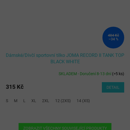
484 Kč
–34 %
Dámské/Dívčí sportovní tílko JOMA RECORD II TANK TOP
BLACK WHITE
SKLADEM - Doručení 8-13 dní
(
>5 ks
)
315 Kč
DETAIL
S
M
L
XL
2XL
12 (2XS)
14 (XS)
ZOBRAZIT VŠECHNY SOUVISEJÍCÍ PRODUKTY