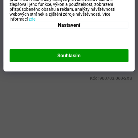
Velikost
:
S
zlepšovali jeho funkce, výkon a použitelnost,
zobrazení
přizpůsobeného obsahu a reklam, analýzy návštěvnosti
Pohlaví
:
Ženy
webových stránek a zjištění zdroje návštěvnosti.
Více
Kategorie
:
Trika
informací
zde
.
Nastavení
Sport
:
Volejbal
Materiálové složení
:
100% Polyester
Barva
:
Royal/White
Souhlasím
Mohlo by se vám líbit
Kód:
900703.060-2XS