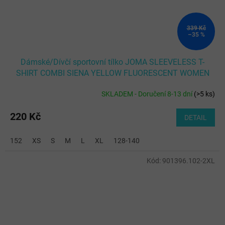
339 Kč
–35 %
Dámské/Dívčí sportovní tílko JOMA SLEEVELESS T-
SHIRT COMBI SIENA YELLOW FLUORESCENT WOMEN
SKLADEM - Doručení 8-13 dní
(
>5 ks
)
220 Kč
DETAIL
152
XS
S
M
L
XL
128-140
Kód:
901396.102-2XL