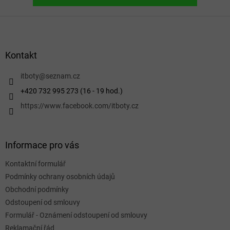
Z
á
p
a
Kontakt
t
í
itboty
@
seznam.cz
+420 732 995 273 (16 - 19 hod.)
https://www.facebook.com/itboty.cz
Informace pro vás
Kontaktní formulář
Podmínky ochrany osobních údajů
Obchodní podmínky
Odstoupení od smlouvy
Formulář - Oznámení odstoupení od smlouvy
Reklamační řád