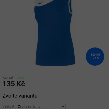
z
5
hvězdiček.
540 Kč
–75 %
540 Kč
–75 %
135 Kč
Měrná
Zvolte variantu
cena:
Velikost