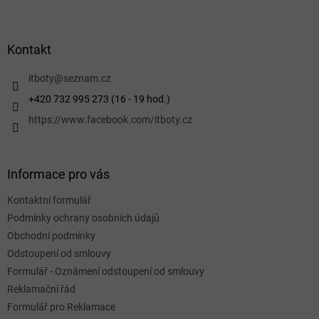
Z
á
p
a
Kontakt
t
í
itboty
@
seznam.cz
+420 732 995 273 (16 - 19 hod.)
https://www.facebook.com/itboty.cz
Informace pro vás
Kontaktní formulář
Podmínky ochrany osobních údajů
Obchodní podmínky
Odstoupení od smlouvy
Formulář - Oznámení odstoupení od smlouvy
Reklamační řád
Formulář pro Reklamace