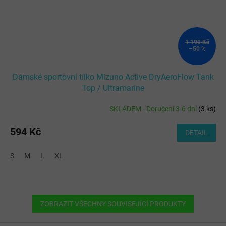
1 190 Kč
–50 %
Dámské sportovní tílko Mizuno Active DryAeroFlow Tank
Top / Ultramarine
SKLADEM - Doručení 3-6 dní
(
3 ks
)
594 Kč
DETAIL
S
M
L
XL
ZOBRAZIT VŠECHNY SOUVISEJÍCÍ PRODUKTY