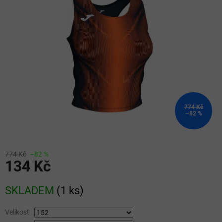
5
hvězdiček.
774 Kč
–82 %
774 Kč
–82 %
134 Kč
Měrná
SKLADEM
(
1 ks
)
cena:
Velikost