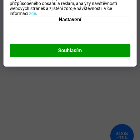
Tipo Mdelo
:
T
přizpůsobeného obsahu a reklam, analýzy návštěvnosti
webových stránek a zjištění zdroje návštěvnosti.
Více
Composicion
:
90% POLYESTER - 10% ELASTAN
informací
zde
.
Modelo
:
900935.120
Nastavení
Mohlo by se vám líbit
Souhlasím
Kód:
U2EA720170_L
VÝPRODEJ
640 Kč
–75 %