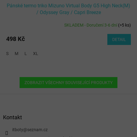
Pánské termo triko Mizuno Virtual Body G5 High Neck(M)
/ Odyssey Gray / Capri Breeze
SKLADEM - Doručení 3-6 dní
(
>5 ks
)
498 Kč
DETAIL
S
M
L
XL
ZOBRAZIT VŠECHNY SOUVISEJÍCÍ PRODUKTY
Z
á
p
a
Kontakt
t
í
itboty
@
seznam.cz