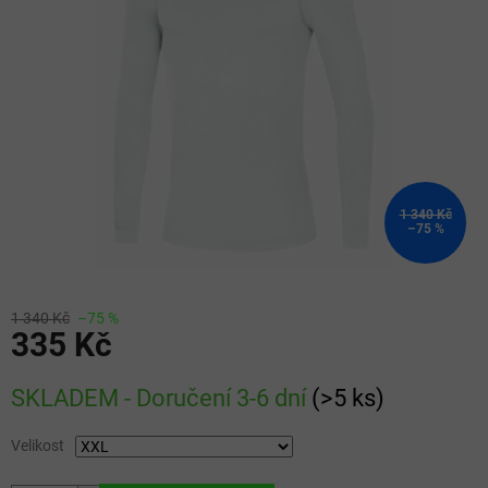
5
hvězdiček.
1 340 Kč
–75 %
1 340 Kč
–75 %
335 Kč
Měrná
SKLADEM - Doručení 3-6 dní
(
>5 ks
)
cena:
Velikost