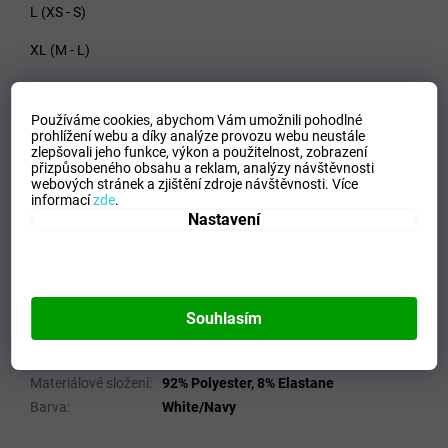
L (XS - S)
XL (M - L)
XXL (XL - XXL)
Používáme cookies, abychom Vám umožnili pohodlné
prohlížení webu a díky analýze provozu webu neustále
zlepšovali jeho funkce, výkon a použitelnost,
zobrazení
Materiál - 92% Polyester, 8% Elastane
přizpůsobeného obsahu a reklam, analýzy návštěvnosti
webových stránek a zjištění zdroje návštěvnosti.
Více
informací
zde
.
Doplňkové parametry
Nastavení
Kategorie
:
Pánské termoprádlo
EAN
:
5054698392881
Velikost
:
L
Pohlaví
:
Muži
Souhlasím
Kategorie
:
Spodní prádlo
Sport
:
Training
Materiálové složení
:
92% Polyester, 8% Elastane
Barva
:
White/Navy