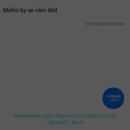
Mohlo by se vám líbit
Kód:
A2GBC52009_M
1 990 Kč
–74 %
Pánské termo legíny Mizuno Virtual Body G5 Long
Tights(M) / Black