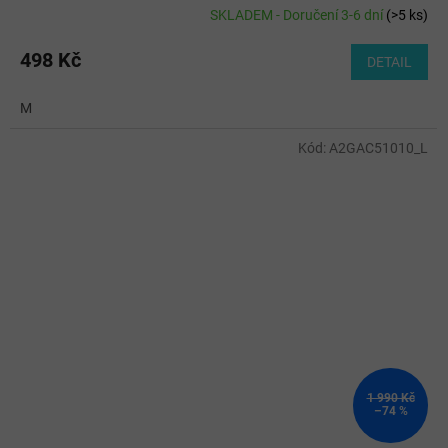
SKLADEM - Doručení 3-6 dní
(
>5 ks
)
498 Kč
DETAIL
M
Kód:
A2GAC51010_L
1 990 Kč
–74 %