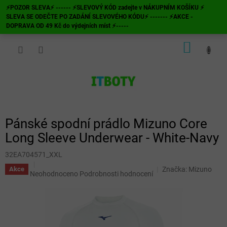
Přejít
⚡POZOR SLEVA⚡ ------ ⚡SLEVOVÝ KÓD zadejte v NÁKUPNÍM KOŠÍKU ⚡
na
SLEVA SE ODEČTE PO ZADÁNÍ SLEVOVÉHO KÓDU⚡ ------- ⚡AKCE -
obsah
DOPRAVA OD 49 Kč do výdejních míst ⚡-----
NÁKUP
KOŠÍK
Pánské spodní prádlo Mizuno Core
Long Sleeve Underwear - White-Navy
32EA704571_XXL
Značka:
Mizuno
Akce
Průměrné
Neohodnoceno
Podrobnosti hodnocení
hodnocení
produktu
je
0,0
z