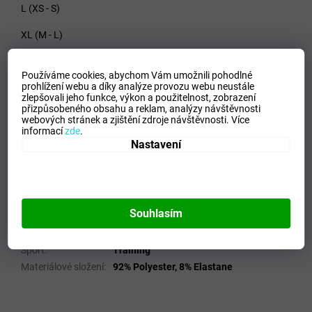
L (XS - S)
XL (M - L)
XXL (XL - XXL)
Používáme cookies, abychom Vám umožnili pohodlné
prohlížení webu a díky analýze provozu webu neustále
zlepšovali jeho funkce, výkon a použitelnost,
zobrazení
přizpůsobeného obsahu a reklam, analýzy návštěvnosti
Materiál - 92% Polyester, 8% Elastane
webových stránek a zjištění zdroje návštěvnosti.
Více
informací
zde
.
Doplňkové parametry
Nastavení
Kategorie
:
Pánské termoprádlo
EAN
:
Zvolte variantu
Velikost
:
XL
Souhlasím
Pohlaví
:
Muži
Kategorie
:
Spodní prádlo
Sport
:
Training
Materiálové složení
:
92% Polyester, 8% Elastane