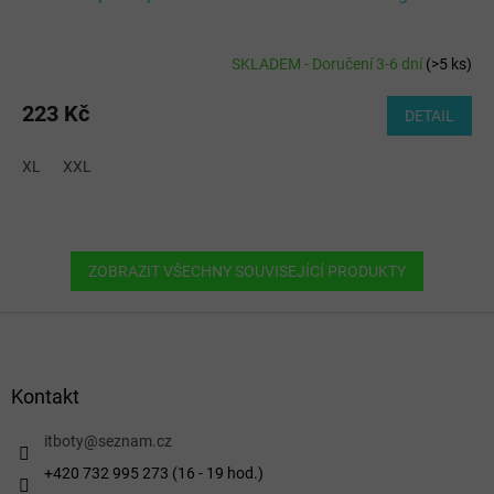
SKLADEM - Doručení 3-6 dní
(
>5 ks
)
223 Kč
DETAIL
XL
XXL
ZOBRAZIT VŠECHNY SOUVISEJÍCÍ PRODUKTY
Z
á
p
a
Kontakt
t
í
itboty
@
seznam.cz
+420 732 995 273 (16 - 19 hod.)