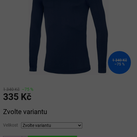
5
hvězdiček.
1 340 Kč
–75 %
1 340 Kč
–75 %
335 Kč
Měrná
Zvolte variantu
cena:
Velikost