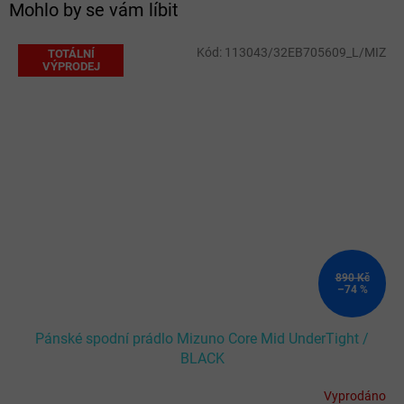
Mohlo by se vám líbit
Kód:
113043/32EB705609_L/MIZ
TOTÁLNÍ
VÝPRODEJ
890 Kč
–74 %
Pánské spodní prádlo Mizuno Core Mid UnderTight /
BLACK
Vyprodáno