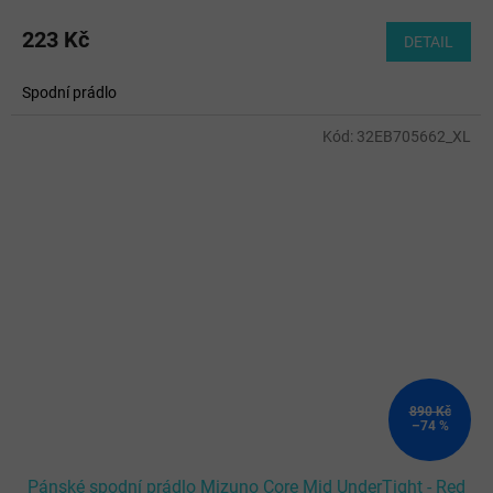
223 Kč
DETAIL
Spodní prádlo
Kód:
32EB705662_XL
890 Kč
–74 %
Pánské spodní prádlo Mizuno Core Mid UnderTight - Red