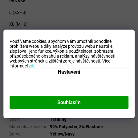
PÁNSKÉ
L (XS - S)
XL (M - L)
XXL (XL - XXL)
Používáme cookies, abychom Vám umožnili pohodlné
prohlížení webu a díky analýze provozu webu neustále
zlepšovali jeho funkce, výkon a použitelnost,
zobrazení
přizpůsobeného obsahu a reklam, analýzy návštěvnosti
Materiál - 92% Polyester, 8% Elastane
webových stránek a zjištění zdroje návštěvnosti.
Více
informací
zde
.
Doplňkové parametry
Nastavení
Kategorie
:
Pánské termoprádlo
EAN
:
Zvolte variantu
Velikost
:
S
Souhlasím
Pohlaví
:
Muži
Kategorie
:
Spodní prádlo
Sport
:
Training
Materiálové složení
:
92% Polyester, 8% Elastane
Barva
:
Yellow/Navy