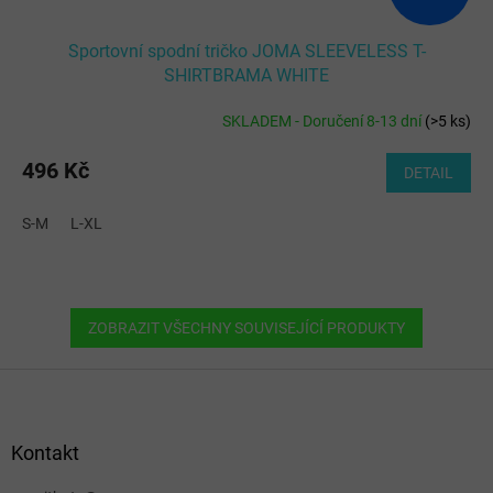
Sportovní spodní tričko JOMA SLEEVELESS T-
SHIRTBRAMA WHITE
SKLADEM - Doručení 8-13 dní
(
>5 ks
)
496 Kč
DETAIL
S-M
L-XL
ZOBRAZIT VŠECHNY SOUVISEJÍCÍ PRODUKTY
Z
á
p
a
Kontakt
t