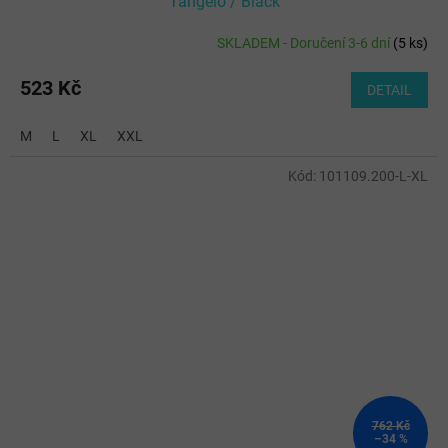
Tangelo / Black
SKLADEM - Doručení 3-6 dní
(
5 ks
)
523 Kč
DETAIL
M
L
XL
XXL
Kód:
101109.200-L-XL
762 Kč
–34 %