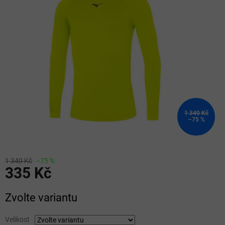
z
5
hvězdiček.
1 340 Kč
–75 %
1 340 Kč
–75 %
335 Kč
Měrná
Zvolte variantu
cena:
Velikost