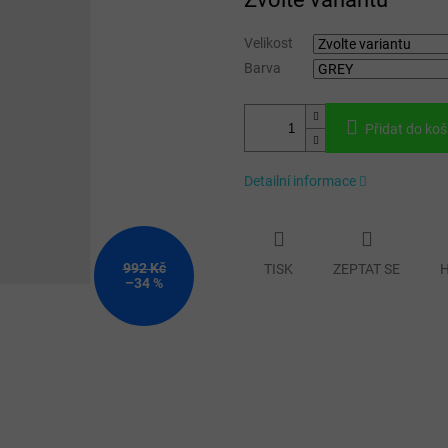
cena:
Velikost
Barva
Přidat do koš
Detailní informace
992 Kč
TISK
ZEPTAT SE
H
–34 %