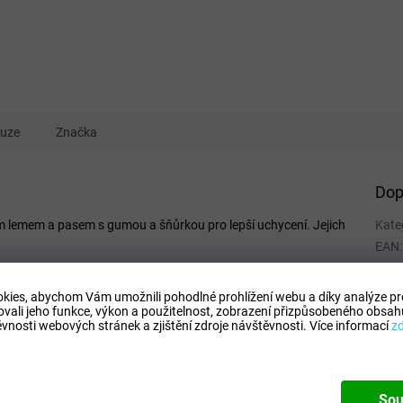
kuze
Značka
Dop
m lemem a pasem s gumou a šňůrkou pro lepší uchycení. Jejich
Kate
EAN
:
Tipo
Comp
kies, abychom Vám umožnili pohodlné prohlížení webu a díky analýze p
ovali jeho funkce, výkon a použitelnost,
zobrazení přizpůsobeného obsahu
Mode
vnosti webových stránek a zjištění zdroje návštěvnosti.
Více informací
z
Sou