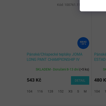
Kód:
100761.117-2XL
835 Kč
–34 %
Pánské/Chlapecké tepláky JOMA
Pánské
LONG PANT CHAMPIONSHIP IV
ESTAD
BLACK-GREEN FLUOR
SKLADEM - Doručení 8-13 dní
(
>5 ks
)
S
543 Kč
480 
DETAIL
104
116
128
152
XS
S
M
L
104
XL