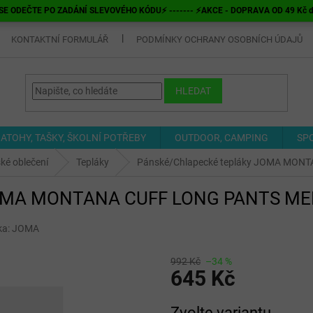
E ODEČTE PO ZADÁNÍ SLEVOVÉHO KÓDU⚡ ------- ⚡AKCE - DOPRAVA OD 49 Kč do v
KONTAKTNÍ FORMULÁŘ
PODMÍNKY OCHRANY OSOBNÍCH ÚDAJŮ
HLEDAT
ATOHY, TAŠKY, ŠKOLNÍ POTŘEBY
OUTDOOR, CAMPING
SP
ké oblečení
Tepláky
Pánské/Chlapecké tepláky JOMA MO
 JOMA MONTANA CUFF LONG PANTS M
ka:
JOMA
992 Kč
–34 %
645 Kč
Měrná
Zvolte variantu