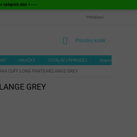
ýdejních míst ⚡-----
OBCHODNÍ PODMÍNKY
ODSTOUPENÍ OD SMLOUVY
Přihlášení
FORMUL
NÁKUPNÍ
Prázdný košík
KOŠÍK
ORT
HRAČKY
TOTÁLNÍ VÝPRODEJ
Doprava a platba
NTANA CUFF LONG PANTS MELANGE GREY
ELANGE GREY