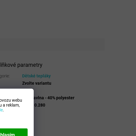
lňkové parametry
gorie
:
Dětské tepláky
Zvolte variantu
 Mdelo
:
T
osicion
:
60% bavlna - 40% polyester
rovozu webu
 a reklam,
lo
:
102110.280
de
.
hlasím