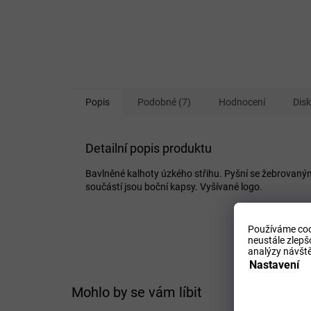
Popis
Podobné (7)
Hodnocení
Dis
Detailní popis produktu
Bavlněné kalhoty úzkého střihu. Pyšní se žebrovaný
součástí jsou boční kapsy. Vyšívané logo.
Používáme coo
neustále zlepš
analýzy návště
Nastavení
Mohlo by se vám líbit