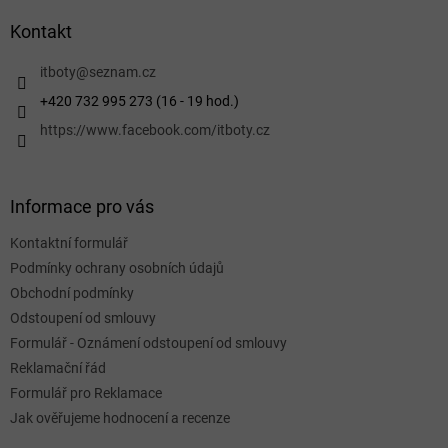
p
a
Kontakt
t
í
itboty
@
seznam.cz
+420 732 995 273 (16 - 19 hod.)
https://www.facebook.com/itboty.cz
Informace pro vás
Kontaktní formulář
Podmínky ochrany osobních údajů
Obchodní podmínky
Odstoupení od smlouvy
Formulář - Oznámení odstoupení od smlouvy
Reklamační řád
Formulář pro Reklamace
Jak ověřujeme hodnocení a recenze