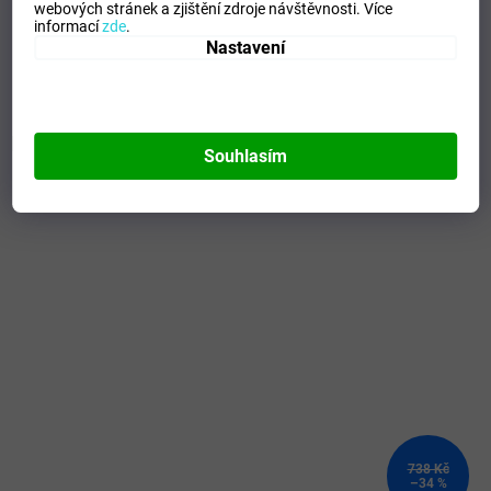
Tipo Mdelo
:
T
webových stránek a zjištění zdroje návštěvnosti.
Více
informací
zde
.
Composicion
:
100% Polyester
Nastavení
Modelo
:
100027.331
Mohlo by se vám líbit
Souhlasím
Kód:
101334.600-3XS
738 Kč
–34 %