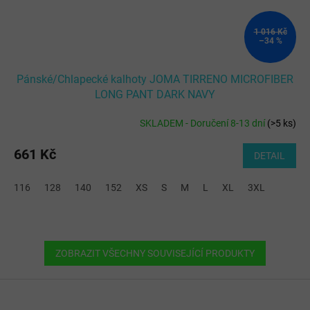
1 016 Kč
–34 %
Pánské/Chlapecké kalhoty JOMA TIRRENO MICROFIBER
LONG PANT DARK NAVY
SKLADEM - Doručení 8-13 dní
(
>5 ks
)
661 Kč
DETAIL
116
128
140
152
XS
S
M
L
XL
3XL
ZOBRAZIT VŠECHNY SOUVISEJÍCÍ PRODUKTY
Z
á