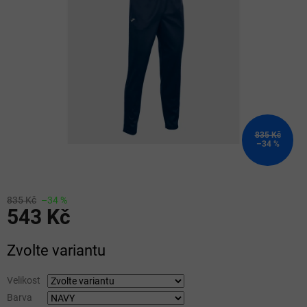
5
hvězdiček.
835 Kč
–34 %
835 Kč
–34 %
543 Kč
Měrná
Zvolte variantu
cena:
Velikost
Barva