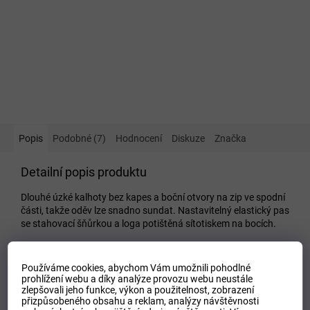
Popis
Podobné (7)
Hodnocení
Diskuze
Značka
Detailní popis produktu
Dlouhé úzké kalhoty bez kapes a boční otvory na zip ve spodní
části, takže oděv lze snadno sundat. Nastavitelný elastický pas
se stahovací šňůrkou a loga potištěná sítotiskem na bocích.
Doplňkové parametry
Používáme cookies, abychom Vám umožnili pohodlné
Kategorie
:
Dětské tepláky
prohlížení webu a díky analýze provozu webu neustále
zlepšovali jeho funkce, výkon a použitelnost,
zobrazení
EAN
:
Zvolte variantu
přizpůsobeného obsahu a reklam, analýzy návštěvnosti
Tipo Mdelo
:
T