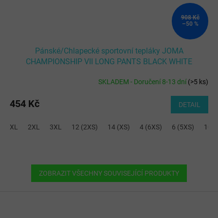
908 Kč
–50 %
Pánské/Chlapecké sportovní tepláky JOMA
CHAMPIONSHIP VII LONG PANTS BLACK WHITE
SKLADEM - Doručení 8-13 dní
(
>5 ks
)
454 Kč
DETAIL
XL
2XL
3XL
12 (2XS)
14 (XS)
4 (6XS)
6 (5XS)
10 (
ZOBRAZIT VŠECHNY SOUVISEJÍCÍ PRODUKTY
Z
á
p