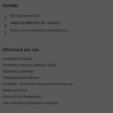
a
Kontakt
t
í
itboty
@
seznam.cz
+420 732 995 273 (16 - 19 hod.)
https://www.facebook.com/itboty.cz
Informace pro vás
Kontaktní formulář
Podmínky ochrany osobních údajů
Obchodní podmínky
Odstoupení od smlouvy
Formulář - Oznámení odstoupení od smlouvy
Reklamační řád
Formulář pro Reklamace
Jak ověřujeme hodnocení a recenze