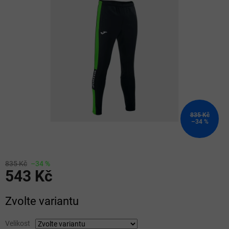
z
5
hvězdiček.
835 Kč
–34 %
835 Kč
–34 %
543 Kč
Měrná
Zvolte variantu
cena:
Velikost