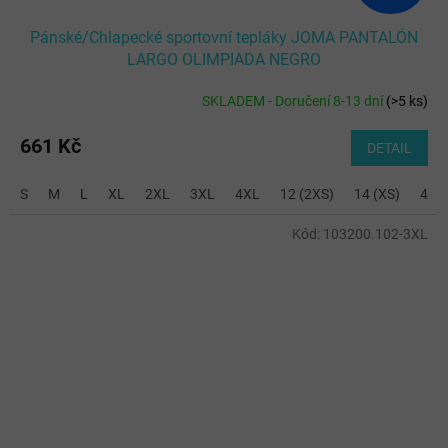
Pánské/Chlapecké sportovní tepláky JOMA PANTALÓN
LARGO OLIMPIADA NEGRO
SKLADEM - Doručení 8-13 dní
(
>5 ks
)
661 Kč
DETAIL
S
M
L
XL
2XL
3XL
4XL
12 (2XS)
14 (XS)
4 (6
Kód:
103200.102-3XL