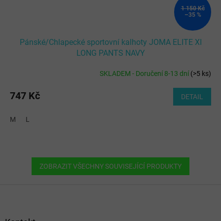
1 150 Kč
–35 %
Pánské/Chlapecké sportovní kalhoty JOMA ELITE XI
LONG PANTS NAVY
SKLADEM - Doručení 8-13 dní
(
>5 ks
)
747 Kč
DETAIL
M
L
ZOBRAZIT VŠECHNY SOUVISEJÍCÍ PRODUKTY
Z
á
p