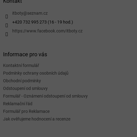
a
Kontakt
t
í
itboty
@
seznam.cz
+420 732 995 273 (16 - 19 hod.)
https://www.facebook.com/itboty.cz
Informace pro vás
Kontaktní formulář
Podmínky ochrany osobních údajů
Obchodní podmínky
Odstoupení od smlouvy
Formulář - Oznámení odstoupení od smlouvy
Reklamační řád
Formulář pro Reklamace
Jak ověřujeme hodnocení a recenze