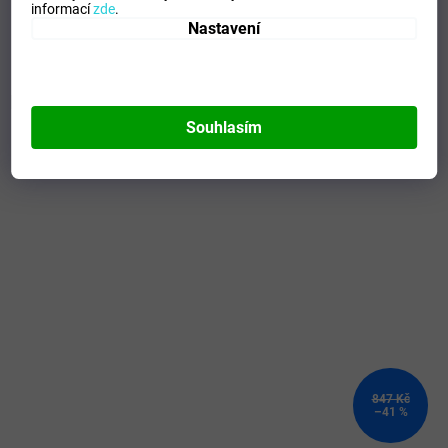
Composicion
:
95% POLYESTER - 5% ELASTAN
informací
zde
.
Modelo
:
101580.331
Nastavení
Mohlo by se vám líbit
Souhlasím
Kód:
110352/100540.100_S/BLA
TOTÁLNÍ
VÝPRODEJ
847 Kč
–41 %