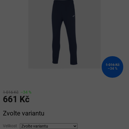
z
5
hvězdiček.
1 016 Kč
–34 %
1 016 Kč
–34 %
661 Kč
Měrná
Zvolte variantu
cena:
Velikost