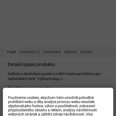
Popis
Podobné (7)
Hodnocení
Diskuze
Značka
Detailní popis produktu
Kalhoty s elastickým pasem a vnitřní stahovací šňůrou pro
nastavitelný střih. Vyšívané logo J.
Doplňkové parametry
Používáme cookies, abychom Vám umožnili pohodlné
Kategorie
:
Dětské tepláky
prohlížení webu a díky analýze provozu webu neustále
EAN
:
Zvolte variantu
zlepšovali jeho funkce, výkon a použitelnost,
zobrazení
přizpůsobeného obsahu a reklam, analýzy návštěvnosti
Tipo Mdelo
:
T
webových stránek a zjištění zdroje návštěvnosti.
Více