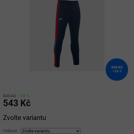
z
5
hvězdiček.
835 Kč
–34 %
835 Kč
–34 %
543 Kč
Měrná
Zvolte variantu
cena:
Velikost