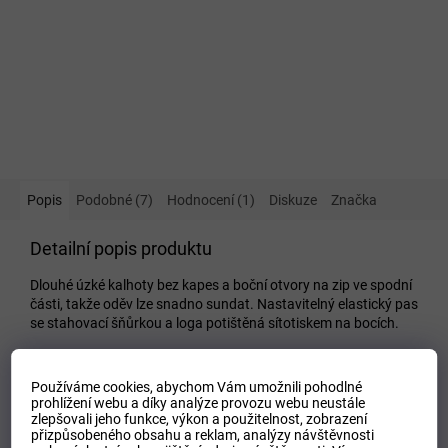
Popis
Podobné (7)
Hodnocení (1)
Diskuze
Značka
Detailní popis produktu
Dlouhé úzké kalhoty bez kapes a boční otvory na zip ve spodní
části, takže oděv lze snadno sundat. Nastavitelný elastický pas
se stahovací šňůrkou a loga potištěná sítotiskem na bocích.
Doplňkové parametry
Používáme cookies, abychom Vám umožnili pohodlné
Kategorie
:
Dětské tepláky
prohlížení webu a díky analýze provozu webu neustále
zlepšovali jeho funkce, výkon a použitelnost,
zobrazení
EAN
:
Zvolte variantu
přizpůsobeného obsahu a reklam, analýzy návštěvnosti
Tipo Mdelo
:
T