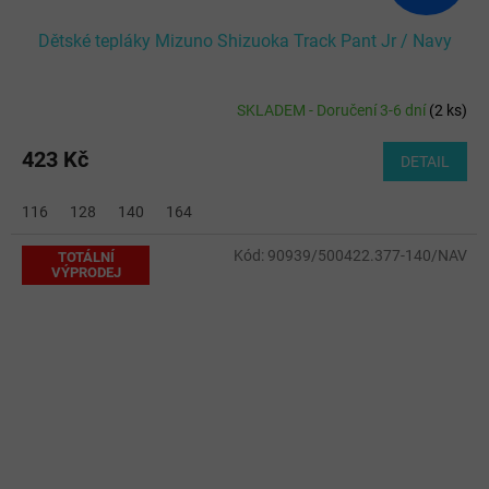
Dětské tepláky Mizuno Shizuoka Track Pant Jr / Navy
SKLADEM - Doručení 3-6 dní
(
2 ks
)
423 Kč
DETAIL
116
128
140
164
Kód:
90939/500422.377-140/NAV
TOTÁLNÍ
VÝPRODEJ