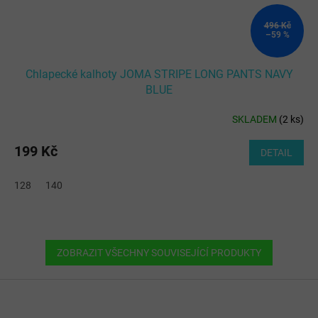
496 Kč
–59 %
Chlapecké kalhoty JOMA STRIPE LONG PANTS NAVY
BLUE
SKLADEM
(
2 ks
)
199 Kč
DETAIL
128
140
ZOBRAZIT VŠECHNY SOUVISEJÍCÍ PRODUKTY
Z
á
p