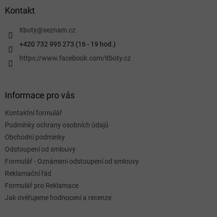
a
Kontakt
t
í
itboty
@
seznam.cz
+420 732 995 273 (16 - 19 hod.)
https://www.facebook.com/itboty.cz
Informace pro vás
Kontaktní formulář
Podmínky ochrany osobních údajů
Obchodní podmínky
Odstoupení od smlouvy
Formulář - Oznámení odstoupení od smlouvy
Reklamační řád
Formulář pro Reklamace
Jak ověřujeme hodnocení a recenze