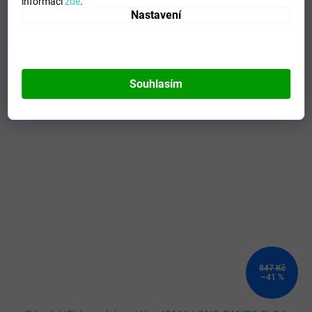
informací
zde
.
Modelo
:
500422.366
Nastavení
Mohlo by se vám líbit
Souhlasím
Kód:
110352/100540.100_S/BLA
TOTÁLNÍ
VÝPRODEJ
847 Kč
–41 %