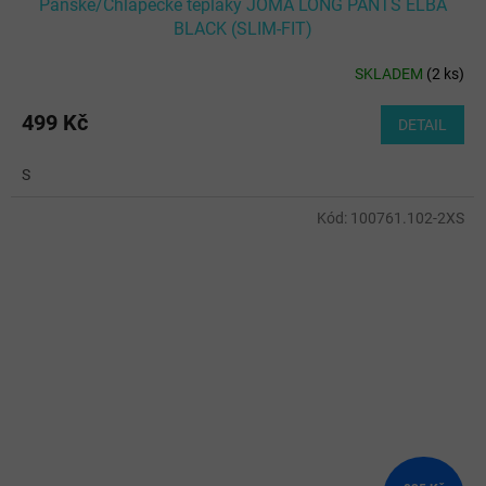
Pánské/Chlapecké tepláky JOMA LONG PANTS ELBA
BLACK (SLIM-FIT)
SKLADEM
(
2 ks
)
499 Kč
DETAIL
S
Kód:
100761.102-2XS