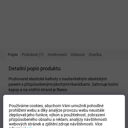
Popis
Podobné (7)
Hodnocení
Diskuze
Značka
Detailní popis produktu
Pruhované elastické kalhoty s nastavitelným elastickým
pasem s přizpůsobenými plochými tkaničkami. Zahrnuje boční
kapsy a na vnitřní straně je fleece.
Doplňkové parametry
Používáme cookies, abychom Vám umožnili pohodlné
prohlížení webu a díky analýze provozu webu neustále
Kategorie
:
Dětské tepláky
zlepšovali jeho funkce, výkon a použitelnost,
zobrazení
Tipo Mdelo
:
T
přizpůsobeného obsahu a reklam, analýzy návštěvnosti
webových stránek a zjištění zdroje návštěvnosti.
Více
Composicion
:
100% Polyester