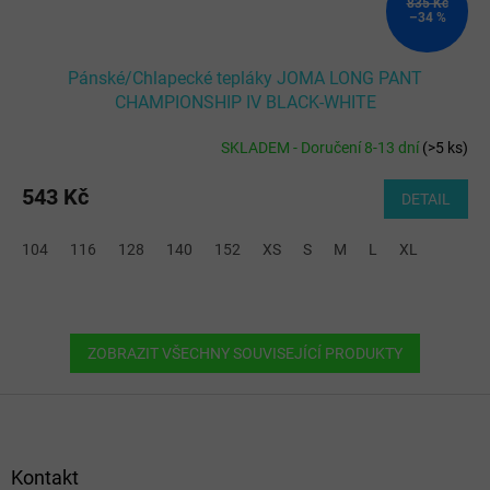
835 Kč
–34 %
Pánské/Chlapecké tepláky JOMA LONG PANT
CHAMPIONSHIP IV BLACK-WHITE
SKLADEM - Doručení 8-13 dní
(
>5 ks
)
543 Kč
DETAIL
104
116
128
140
152
XS
S
M
L
XL
ZOBRAZIT VŠECHNY SOUVISEJÍCÍ PRODUKTY
Z
á
p
a
Kontakt