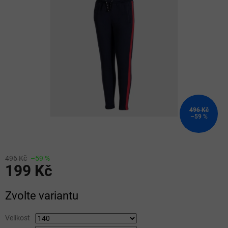
5
hvězdiček.
496 Kč
–59 %
496 Kč
–59 %
199 Kč
Měrná
Zvolte variantu
cena:
Velikost