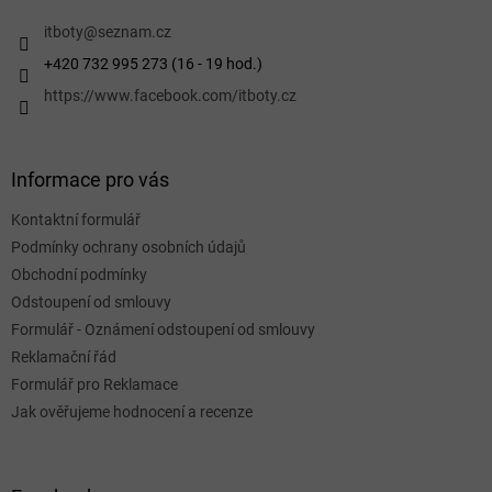
t
í
itboty
@
seznam.cz
+420 732 995 273 (16 - 19 hod.)
https://www.facebook.com/itboty.cz
Informace pro vás
Kontaktní formulář
Podmínky ochrany osobních údajů
Obchodní podmínky
Odstoupení od smlouvy
Formulář - Oznámení odstoupení od smlouvy
Reklamační řád
Formulář pro Reklamace
Jak ověřujeme hodnocení a recenze