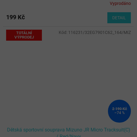
Vyprodáno
199 Kč
DETAIL
Kód:
116231/32EG7901C62_164/MIZ
TOTÁLNÍ
VÝPRODEJ
2 190 Kč
–74 %
Dětská sportovní souprava Mizuno JR Micro Tracksuit(C)
/ Red/Navy