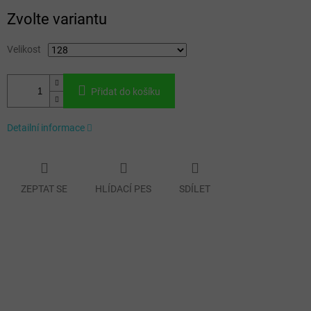
Měrná
Zvolte variantu
cena:
Velikost
Přidat do košíku
Detailní informace
ZEPTAT SE
HLÍDACÍ PES
SDÍLET