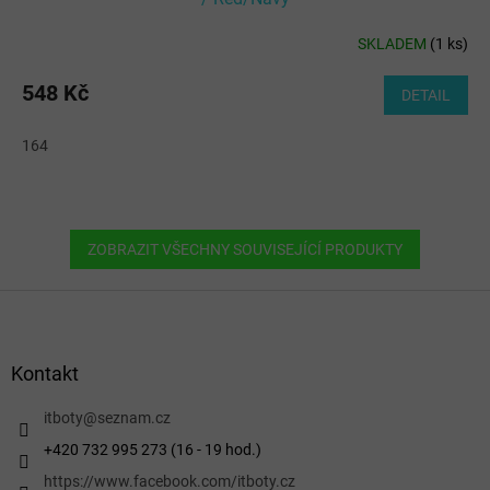
SKLADEM
(
1 ks
)
548 Kč
DETAIL
164
ZOBRAZIT VŠECHNY SOUVISEJÍCÍ PRODUKTY
Z
á
p
a
Kontakt
t
í
itboty
@
seznam.cz
+420 732 995 273 (16 - 19 hod.)
https://www.facebook.com/itboty.cz