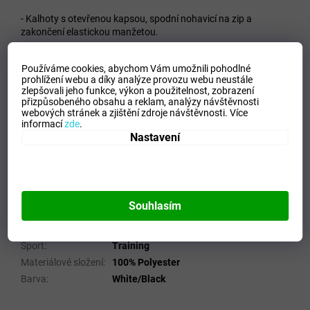
- Kalhoty s otevřenou kapsou, spodní nohavicí na zip a
zakončení elastickou manžetou.
Materiál: 100% Polyester
Používáme cookies, abychom Vám umožnili pohodlné
prohlížení webu a díky analýze provozu webu neustále
zlepšovali jeho funkce, výkon a použitelnost,
zobrazení
přizpůsobeného obsahu a reklam, analýzy návštěvnosti
VELIKOSTNÍ TABULKA_MIZUNO
webových stránek a zjištění zdroje návštěvnosti.
Více
informací
zde
.
Doplňkové parametry
Nastavení
Kategorie
:
Dětské sportovní teplákové soupravy
EAN
:
5059431323276
Velikost
:
116
Souhlasím
Pohlaví
:
Junioři
Kategorie
:
Soupravy
Sport
:
Training
Materiálové složení
:
100% Polyester
Barva
:
White/Black