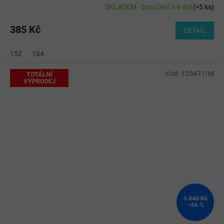
SKLADEM - Doručení 3-6 dní
(
>5 ks
)
385 Kč
DETAIL
152
164
Kód:
105471/M
TOTÁLNÍ
VÝPRODEJ
1 343 Kč
–66 %