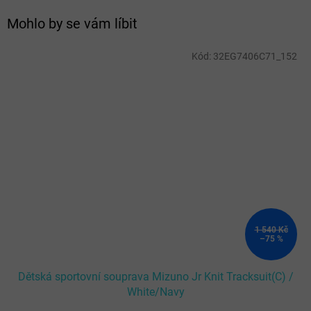
Mohlo by se vám líbit
Kód:
32EG7406C71_152
1 540 Kč
–75 %
Dětská sportovní souprava Mizuno Jr Knit Tracksuit(C) /
White/Navy