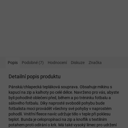
Popis
Podobné (7)
Hodnocení
Diskuze
Značka
Detailní popis produktu
Pánská/chlapecká tepláková souprava. Obsahuje mikinu s
kapucí na zip a kalhoty po celé délce. Navrženo pro vás, abyste
byli pohodlně oblečeni před, během a po tréninku fotbalu a
sálového fotbalu. Díky naprosté svobodě pohybu bude
fotbalista moci provádět všechny své pohyby v naprostém
pohodlí. Vnitřní fleece navíc udržuje tělo v teple při poklesu
teplot. Bunda je celopropínací na zip a knoflík s textilním
potahem proti odírání o krk. Má také vysoký límec pro udržení