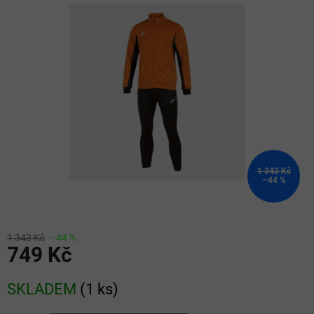
z
5
hvězdiček.
1 343 Kč
–44 %
1 343 Kč
–44 %
749 Kč
Měrná
SKLADEM
(
1 ks
)
cena: