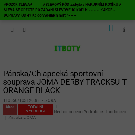
Přejít
⚡POZOR SLEVA⚡ ------ ⚡SLEVOVÝ KÓD zadejte v NÁKUPNÍM KOŠÍKU ⚡
na
SLEVA SE ODEČTE PO ZADÁNÍ SLEVOVÉHO KÓDU⚡ ------- ⚡AKCE -
obsah
DOPRAVA OD 49 Kč do výdejních míst ⚡-----
NÁKUP
KOŠÍK
Pánská/Chlapecká sportovní
souprava JOMA DERBY TRACKSUIT
ORANGE BLACK
110550/103120.881-L/ORA
Akce
TOTÁLNÍ
VÝPRODEJ
Průměrné
Neohodnoceno
Podrobnosti hodnocení
hodnocení
Značka:
JOMA
produktu
je
0,0