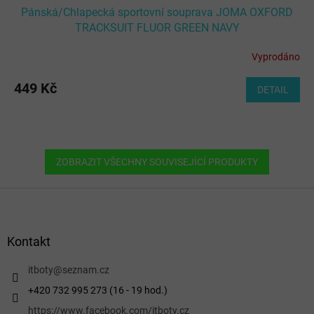
Pánská/Chlapecká sportovní souprava JOMA OXFORD
TRACKSUIT FLUOR GREEN NAVY
Vyprodáno
449 Kč
DETAIL
ZOBRAZIT VŠECHNY SOUVISEJÍCÍ PRODUKTY
Z
á
p
a
Kontakt
t
í
itboty
@
seznam.cz
+420 732 995 273 (16 - 19 hod.)
https://www.facebook.com/itboty.cz