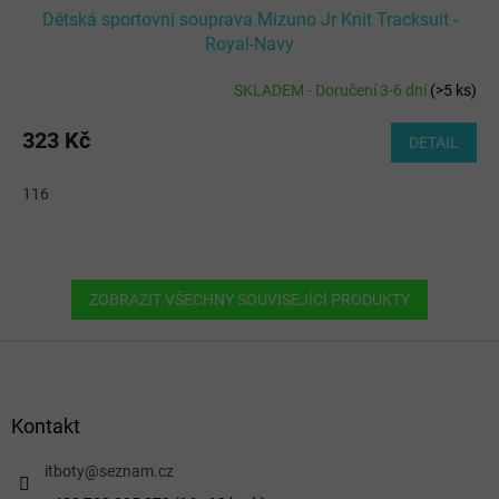
Dětská sportovní souprava Mizuno Jr Knit Tracksuit -
Royal-Navy
SKLADEM - Doručení 3-6 dní
(
>5 ks
)
323 Kč
DETAIL
116
ZOBRAZIT VŠECHNY SOUVISEJÍCÍ PRODUKTY
Z
á
p
a
Kontakt
t
í
itboty
@
seznam.cz