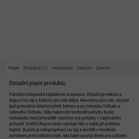
Popis
Podobné (7)
Hodnocení
Diskuze
Značka
Detailní popis produktu
Pánská/chlapecká tepláková souprava. Obsahuje mikinu s
kapucí na zip a kalhoty po celé délce. Navrženo pro vás, abyste
byli pohodlně oblečeni před, během a po tréninku fotbalu a
sálového fotbalu. Díky naprosté svobodě pohybu bude
fotbalista moci provádět všechny své pohyby v naprostém
pohodlí. Vnitřní fleece navíc udržuje tělo v teple při poklesu
teplot. Bunda je celopropínací na zip a knoflík s textilním
potahem proti odírání o krk. Má také vysoký límec pro udržení