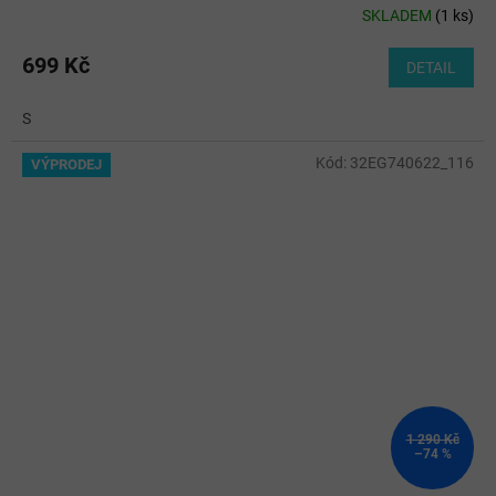
SKLADEM
(
1 ks
)
699 Kč
DETAIL
S
Kód:
32EG740622_116
VÝPRODEJ
1 290 Kč
–74 %