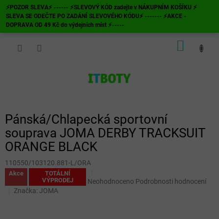
Přejít
⚡POZOR SLEVA⚡ ------ ⚡SLEVOVÝ KÓD zadejte v NÁKUPNÍM KOŠÍKU ⚡
na
SLEVA SE ODEČTE PO ZADÁNÍ SLEVOVÉHO KÓDU⚡ ------- ⚡AKCE -
obsah
DOPRAVA OD 49 Kč do výdejních míst ⚡-----
NÁKUP
KOŠÍK
Pánská/Chlapecká sportovní
souprava JOMA DERBY TRACKSUIT
ORANGE BLACK
110550/103120.881-L/ORA
Akce
TOTÁLNÍ
VÝPRODEJ
Průměrné
Neohodnoceno
Podrobnosti hodnocení
hodnocení
Značka:
JOMA
produktu
je
0,0