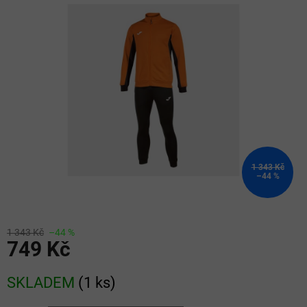
z
5
hvězdiček.
1 343 Kč
–44 %
1 343 Kč
–44 %
749 Kč
Měrná
SKLADEM
(
1 ks
)
cena: