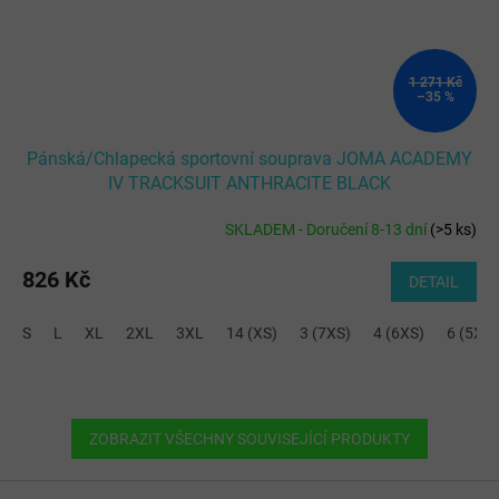
1 271 Kč
–35 %
Pánská/Chlapecká sportovní souprava JOMA ACADEMY
IV TRACKSUIT ANTHRACITE BLACK
SKLADEM - Doručení 8-13 dní
(
>5 ks
)
826 Kč
DETAIL
S
L
XL
2XL
3XL
14 (XS)
3 (7XS)
4 (6XS)
6 (5XS)
ZOBRAZIT VŠECHNY SOUVISEJÍCÍ PRODUKTY
Z