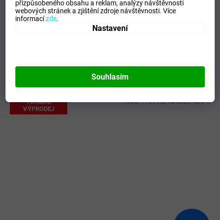
přizpůsobeného obsahu a reklam, analýzy návštěvnosti
EAN
:
Zvolte variantu
webových stránek a zjištění zdroje návštěvnosti.
Více
Tipo Mdelo
:
T
informací
zde
.
Nastavení
Composicion
:
100% Polyester
Modelo
:
101966.901
Souhlasím
Mohlo by se vám líbit
Kód:
115795/104203.436-S
TOTÁLNÍ
VÝPRODEJ