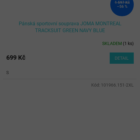
1 597 Kč
–56 %
Pánská sportovní souprava JOMA MONTREAL
TRACKSUIT GREEN NAVY BLUE
SKLADEM
(
1 ks
)
699 Kč
DETAIL
S
Kód:
101966.151-2XL