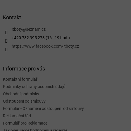
á
p
a
Kontakt
t
í
itboty
@
seznam.cz
+420 732 995 273 (16 - 19 hod.)
https://www.facebook.com/itboty.cz
Informace pro vás
Kontaktní formulář
Podmínky ochrany osobních údajů
Obchodní podmínky
Odstoupení od smlouvy
Formulář - Oznámení odstoupení od smlouvy
Reklamační řád
Formulář pro Reklamace
Jak ověřujeme hodnocení a recenze