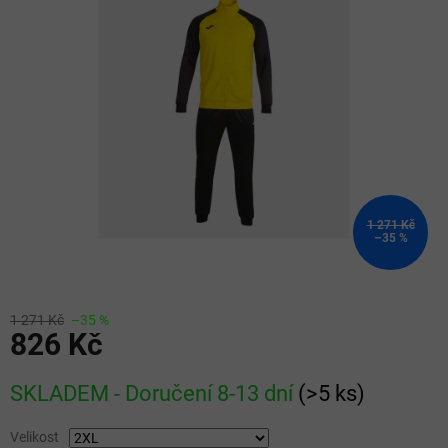
z
5
hvězdiček.
1 271 Kč
–35 %
1 271 Kč
–35 %
826 Kč
Měrná
SKLADEM - Doručení 8-13 dní
(
>5 ks
)
cena:
Velikost