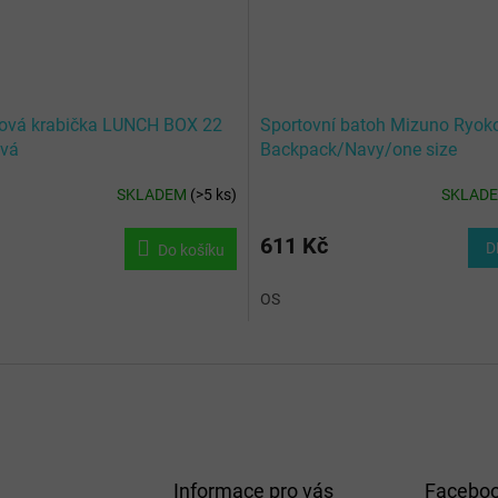
ová krabička LUNCH BOX 22
Sportovní batoh Mizuno Ryok
vá
Backpack/Navy/one size
SKLADEM
(
>5 ks
)
SKLAD
611 Kč
D
Do košíku
OS
Informace pro vás
Facebo