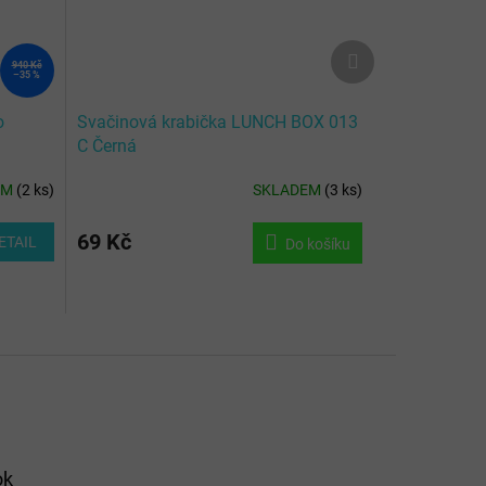
Další
940 Kč
produkt
–35 %
o
Svačinová krabička LUNCH BOX 013
C Černá
EM
(
2 ks
)
SKLADEM
(
3 ks
)
69 Kč
ETAIL
Do košíku
ok