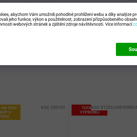
ušných novel - SGS č. NGBML1301670201
Obj
kies, abychom Vám umožnili pohodlné prohlížení webu a díky analýze p
ovali jeho funkce, výkon a použitelnost,
zobrazení přizpůsobeného obsahu
vnosti webových stránek a zjištění zdroje návštěvnosti.
Více informací
z
sfenol A)
Sou
. stupeň ZŠ, 2. stupeň ZŠ
Kód:
230102
Kód:
91233/33EY0W03
 NA CELÝ
TOTÁLNÍ
KUP V
VÝPRODEJ
OŠÍKU