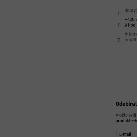
itboty
+420 7
9 hod.
https
om/itb
Odebírat
Vložte svů
produktech
E-mail