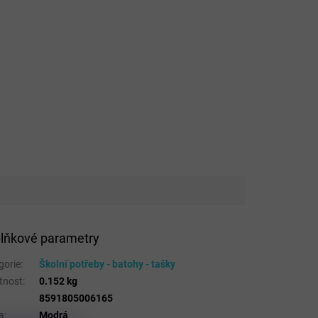
lňkové parametry
gorie
:
Školní potřeby - batohy - tašky
tnost
:
0.152 kg
8591805006165
a
:
Modrá