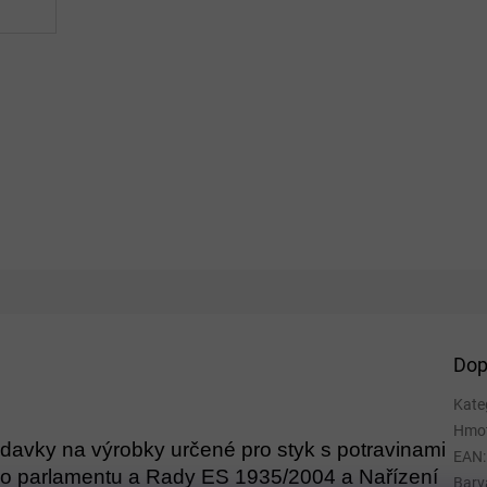
Dop
Kate
Hmo
davky na výrobky určené pro styk s potravinami
EAN
:
ho parlamentu a Rady ES 1935/2004 a Nařízení
Barv