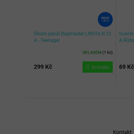
390 Kč
–23 %
Školní penál Bagmaster LINCOLN 22
Svačin
A - Teenager
A Růžo
SKLADEM
(
1 ks
)
299 Kč
69 Kč
Do košíku
Z
á
p
a
t
Kontakt
í