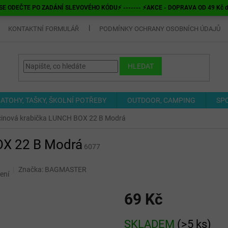
E ODEČTE PO ZADÁNÍ SLEVOVÉHO KÓDU⚡ ------- ⚡AKCE - DOPRAVA OD 49 Kč do v
KONTAKTNÍ FORMULÁŘ
PODMÍNKY OCHRANY OSOBNÍCH ÚDAJŮ
HLEDAT
ATOHY, TAŠKY, ŠKOLNÍ POTŘEBY
OUTDOOR, CAMPING
SP
činová krabička LUNCH BOX 22 B Modrá
OX 22 B Modrá
6077
Značka:
BAGMASTER
ení
69 Kč
Měrná
SKLADEM
(
>5 ks
)
cena: