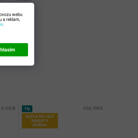
em
:
1 l
rovozu webu
 a reklam,
de
.
hlasím
14_OS/B
Kód:
5965
Tip
SLEVA NA CELÝ
NÁKUP V
KOŠÍKU