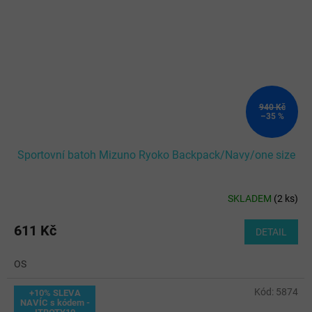
940 Kč
–35 %
Sportovní batoh Mizuno Ryoko Backpack/Navy/one size
SKLADEM
(
2 ks
)
611 Kč
DETAIL
OS
Kód:
5874
+10% SLEVA
NAVÍC s kódem -