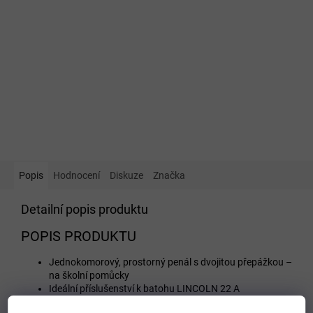
Popis
Hodnocení
Diskuze
Značka
Detailní popis produktu
POPIS PRODUKTU
Jednokomorový, prostorný penál s dvojitou přepážkou –
na školní pomůcky
Ideální příslušenství k batohu LINCOLN 22 A
Pružné úchyty až na 20 tužek či pastelek