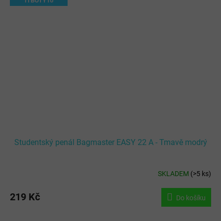
ITBOTY10
Studentský penál Bagmaster EASY 22 A - Tmavě modrý
SKLADEM
(
>5 ks
)
219 Kč
Do košíku