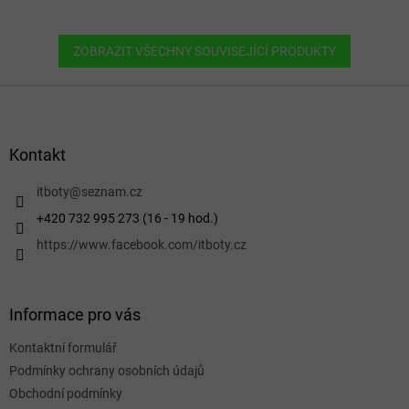
ZOBRAZIT VŠECHNY SOUVISEJÍCÍ PRODUKTY
Z
á
p
a
Kontakt
t
í
itboty
@
seznam.cz
+420 732 995 273 (16 - 19 hod.)
https://www.facebook.com/itboty.cz
Informace pro vás
Kontaktní formulář
Podmínky ochrany osobních údajů
Obchodní podmínky