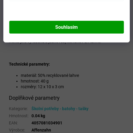
kapsy zapínatelné na zip. Hraní si s oblíbeným zvířátkem rozvíjí
fantazii dítěte a zároveň trénuje jemnou motoriku.
FAIR
Dětské kabelky jsou fair a eco-friendly, Affenzahn je partnerem
Souhlasím
bluesign® system, což je zárukou smysluplné ochrany zdrojů
naší planety při výrobě těchto kabelek. Každá dětská kabelka je
mimo jiné vyrobena z jedné recyklované PET láhve.
Technické parametry:
materiál: 50% recyklované lahve
hmotnost: 40 g
rozměry: 12 x 10 x 3 cm
Doplňkové parametry
Kategorie
:
Školní potřeby - batohy - tašky
Hmotnost
:
0.04 kg
EAN
:
4057081034901
Výrobce
:
Affenzahn