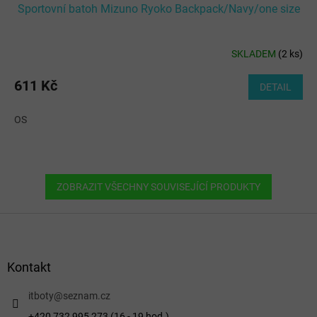
Sportovní batoh Mizuno Ryoko Backpack/Navy/one size
SKLADEM
(
2 ks
)
611 Kč
DETAIL
OS
ZOBRAZIT VŠECHNY SOUVISEJÍCÍ PRODUKTY
Z
á
p
a
Kontakt
t
í
itboty
@
seznam.cz
+420 732 995 273 (16 - 19 hod.)