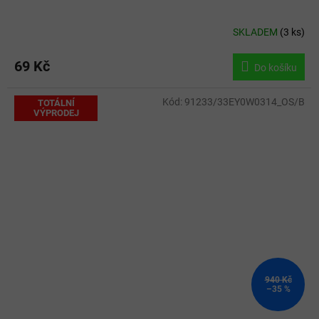
SKLADEM
(
3 ks
)
69 Kč
Do košíku
Kód:
91233/33EY0W0314_OS/B
TOTÁLNÍ
VÝPRODEJ
940 Kč
–35 %