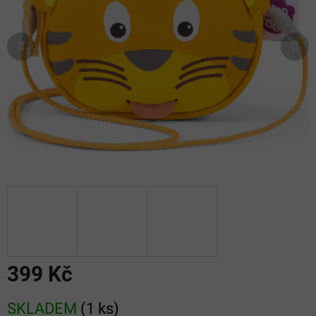
hvězdiček.
399 Kč
Měrná
SKLADEM
(
1 ks
)
cena: