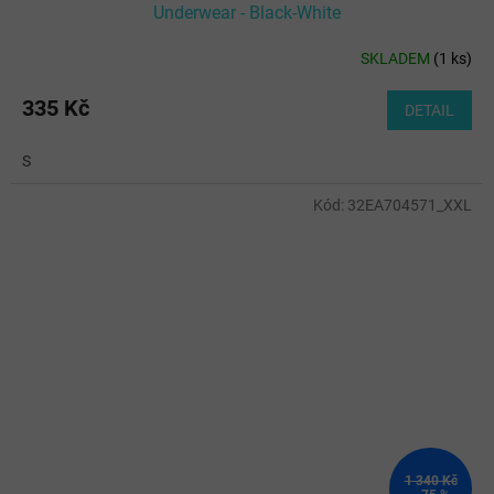
Underwear - Black-White
SKLADEM
(
1 ks
)
335 Kč
DETAIL
S
Kód:
32EA704571_XXL
1 340 Kč