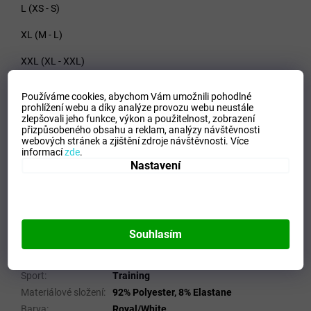
L (XS - S)
XL (M - L)
XXL (XL - XXL)
Používáme cookies, abychom Vám umožnili pohodlné
prohlížení webu a díky analýze provozu webu neustále
Materiál - 92% Polyester, 8% Elastane
zlepšovali jeho funkce, výkon a použitelnost,
zobrazení
přizpůsobeného obsahu a reklam, analýzy návštěvnosti
webových stránek a zjištění zdroje návštěvnosti.
Více
informací
zde
.
Nastavení
Doplňkové parametry
Kategorie
:
Oblečení, Deštníky, Pláštěnky
EAN
:
Zvolte variantu
Velikost
:
S
Souhlasím
Pohlaví
:
Muži
Kategorie
:
Spodní prádlo
Sport
:
Training
Materiálové složení
:
92% Polyester, 8% Elastane
Barva
:
Royal/White