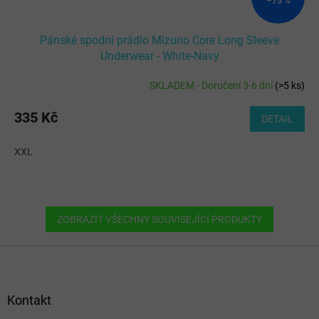
–75 %
Pánské spodní prádlo Mizuno Core Long Sleeve
Underwear - White-Navy
SKLADEM - Doručení 3-6 dní
(
>5 ks
)
335 Kč
DETAIL
XXL
ZOBRAZIT VŠECHNY SOUVISEJÍCÍ PRODUKTY
Z
á
p
a
Kontakt
t