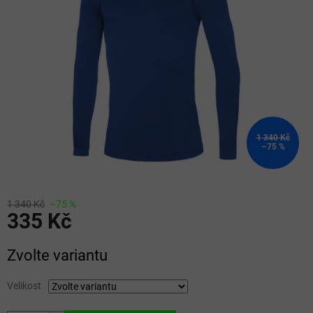
5
hvězdiček.
1 340 Kč
–75 %
1 340 Kč
–75 %
335 Kč
Měrná
Zvolte variantu
cena:
Velikost