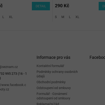
Kč
290 Kč
DETAIL
D
L
XL
S
M
L
XL
Informace pro vás
Facebo
Kontaktní formulář
@
seznam.cz
Podmínky ochrany osobních
32 995 273 (16 - 1
údajů
)
Obchodní podmínky
://www.facebook.c
Odstoupení od smlouvy
oty.cz
Formulář - Oznámení
odstoupení od smlouvy
Reklamační řád