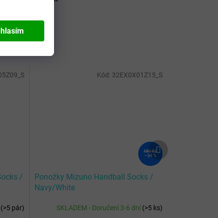
hlasím
05Z09_S
Kód:
32EX0X01Z15_S
Další
190 Kč
produkt
–34 %
Socks /
Ponožky Mizuno Handball Socks /
Navy/White
í
(
>5 pár
)
SKLADEM - Doručení 3-6 dní
(
>5 ks
)