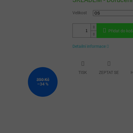
cena:
Velikost
Přidat do koš
Detailní informace
TISK
ZEPTAT SE
H
350 Kč
–34 %