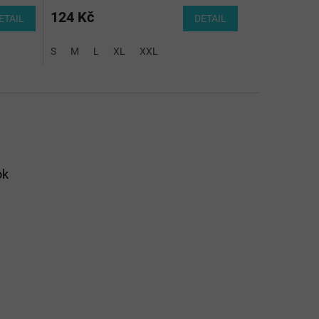
124 Kč
ETAIL
DETAIL
S
M
L
XL
XXL
ok