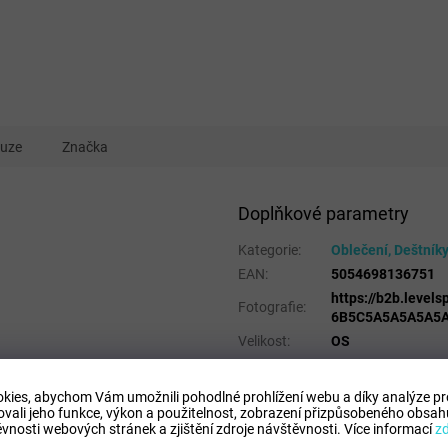
kuze
Značka
Doplňkové parametry
Kategorie
:
Oblečení, Deštníky
EAN
:
5054698136751
https://b2b.leve
Fotografie
:
6B5C5A5A5A5A5A
Velikost
:
OS
Pohlaví
:
Muži
Kategorie
:
Doplňky
kies, abychom Vám umožnili pohodlné prohlížení webu a díky analýze p
ovali jeho funkce, výkon a použitelnost,
zobrazení přizpůsobeného obsahu
Sport
:
Volejbal
vnosti webových stránek a zjištění zdroje návštěvnosti.
Více informací
z
Materiálové
91% Polyester, 5%