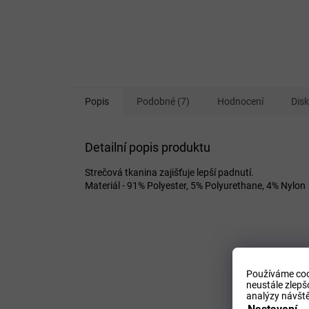
Popis
Podobné (7)
Hodnocení
Dis
Detailní popis produktu
Strečová tkanina zajišťuje lepší padnutí.
Materiál - 91% Polyester, 5% Polyurethane, 4% Nylon
Používáme coo
neustále zlepš
analýzy návště