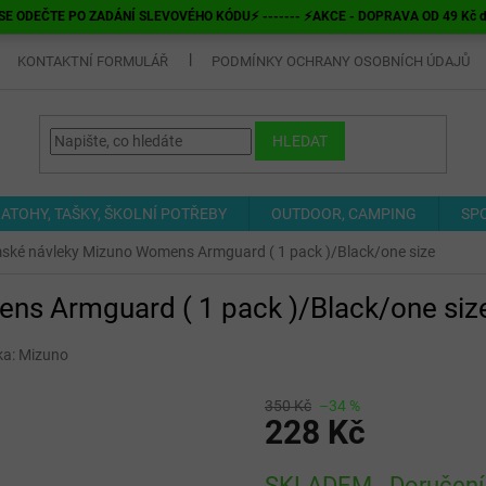
E ODEČTE PO ZADÁNÍ SLEVOVÉHO KÓDU⚡ ------- ⚡AKCE - DOPRAVA OD 49 Kč do v
KONTAKTNÍ FORMULÁŘ
PODMÍNKY OCHRANY OSOBNÍCH ÚDAJŮ
HLEDAT
ATOHY, TAŠKY, ŠKOLNÍ POTŘEBY
OUTDOOR, CAMPING
SP
ské návleky Mizuno Womens Armguard ( 1 pack )/Black/one size
s Armguard ( 1 pack )/Black/one siz
ka:
Mizuno
350 Kč
–34 %
228 Kč
Měrná
SKLADEM - Doručení 