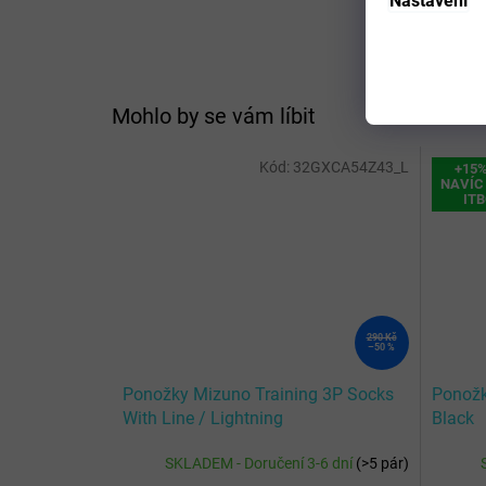
Nastavení
Mohlo by se vám líbit
Kód:
32GXCA54Z43_L
+15
NAVÍC 
IT
290 Kč
–50 %
Ponožky Mizuno Training 3P Socks
Ponožk
With Line / Lightning
Black
Yellow/Dazzling Blue
SKLADEM - Doručení 3-6 dní
(
>5 pár
)