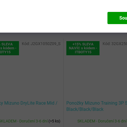
složení
:
Barva
:
Black
Sou
Kód:
J2GX1050Z09_S
Kód:
32GX25
% SLEVA
+15% SLEVA
s kódem -
NAVÍC s kódem -
BOTY15
ITBOTY15
y Mizuno DryLite Race Mid /
Ponožky Mizuno Training 3P 
Black/Black/Black
SKLADEM - Doručení 3-6 dní
(
>5 ks
)
SKLADEM - Doručení 3-6 dn