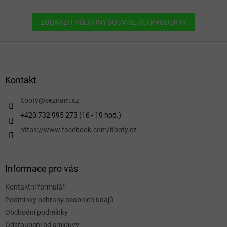
ZOBRAZIT VŠECHNY SOUVISEJÍCÍ PRODUKTY
Z
á
p
a
Kontakt
t
í
itboty
@
seznam.cz
+420 732 995 273 (16 - 19 hod.)
https://www.facebook.com/itboty.cz
Informace pro vás
Kontaktní formulář
Podmínky ochrany osobních údajů
Obchodní podmínky
Odstoupení od smlouvy