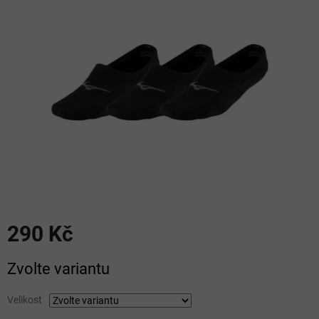
5
hvězdiček.
290 Kč
Měrná
Zvolte variantu
cena:
Velikost