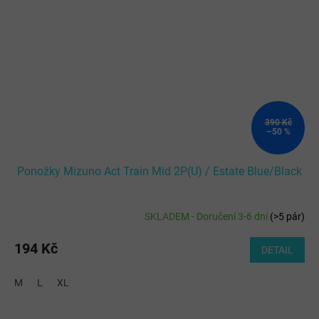
390 Kč
–50 %
Ponožky Mizuno Act Train Mid 2P(U) / Estate Blue/Black
SKLADEM - Doručení 3-6 dní
(
>5 pár
)
194 Kč
DETAIL
M
L
XL