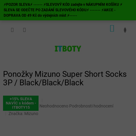
Přejít
⚡POZOR SLEVA⚡ ------ ⚡SLEVOVÝ KÓD zadejte v NÁKUPNÍM KOŠÍKU ⚡
na
SLEVA SE ODEČTE PO ZADÁNÍ SLEVOVÉHO KÓDU⚡ ------- ⚡AKCE -
obsah
DOPRAVA OD 49 Kč do výdejních míst ⚡-----
NÁKUP
KOŠÍK
Ponožky Mizuno Super Short Socks
3P / Black/Black/Black
+15% SLEVA
NAVÍC s kódem -
Průměrné
Neohodnoceno
Podrobnosti hodnocení
ITBOTY15
hodnocení
Značka:
Mizuno
produktu
je
0,0
z