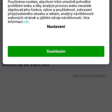
Používáme cookies, abychom Vám umožnili pohodlné
Doplňkové parametry
prohlížení webu a díky analýze provozu webu neustále
zlepšovali jeho funkce, výkon a použitelnost,
zobrazení
přizpůsobeného obsahu a reklam, analýzy návštěvnosti
Kategorie
:
Ponožky
webových stránek a zjištění zdroje návštěvnosti.
Více
EAN
:
Zvolte variantu
informací
zde
.
Nastavení
Velikost
:
S
Pohlaví
:
Unisex
Materiálové složení
:
97% Polyester, 3% Elastane
Barva
:
Black/Black/Black
Souhlasím
Mohlo by se vám líbit
Kód:
32GXCA25Z64_L