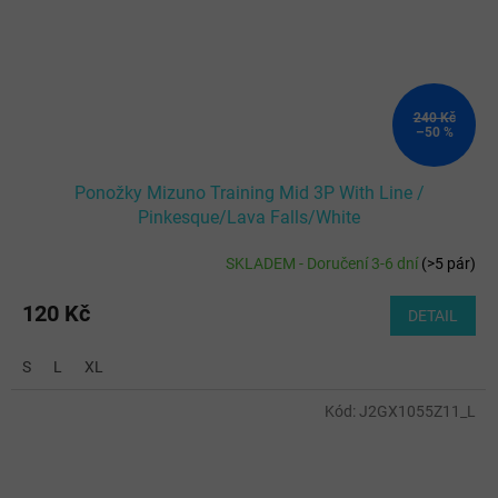
240 Kč
–50 %
Ponožky Mizuno Training Mid 3P With Line /
Pinkesque/Lava Falls/White
SKLADEM - Doručení 3-6 dní
(
>5 pár
)
120 Kč
DETAIL
S
L
XL
Kód:
J2GX1055Z11_L