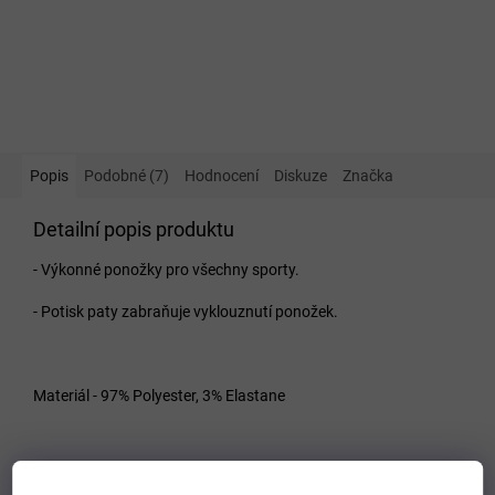
Popis
Podobné (7)
Hodnocení
Diskuze
Značka
Detailní popis produktu
- Výkonné ponožky pro všechny sporty.
- Potisk paty zabraňuje vyklouznutí ponožek.
Materiál - 97% Polyester, 3% Elastane
VELIKOSTNÍ TABULKA MIZUNO