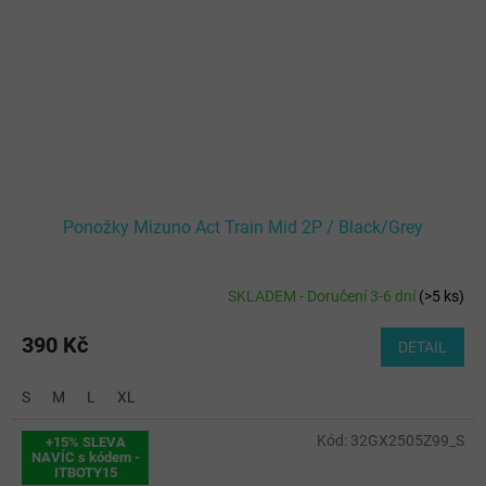
Ponožky Mizuno Act Train Mid 2P / Black/Grey
SKLADEM - Doručení 3-6 dní
(
>5 ks
)
390 Kč
DETAIL
S
M
L
XL
Kód:
32GX2505Z99_S
+15% SLEVA
NAVÍC s kódem -
ITBOTY15