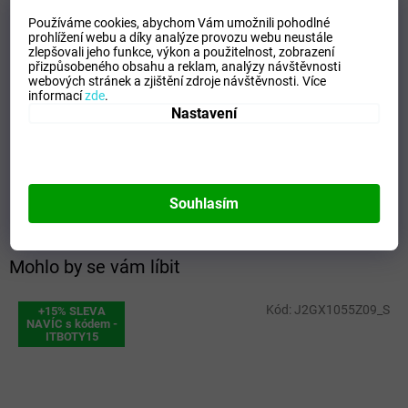
Doplňkové parametry
Používáme cookies, abychom Vám umožnili pohodlné
prohlížení webu a díky analýze provozu webu neustále
Kategorie
:
Ponožky
zlepšovali jeho funkce, výkon a použitelnost,
zobrazení
přizpůsobeného obsahu a reklam, analýzy návštěvnosti
EAN
:
Zvolte variantu
webových stránek a zjištění zdroje návštěvnosti.
Více
Velikost
:
S
informací
zde
.
Pohlaví
:
Unisex
Nastavení
Kategorie
:
Ponožky
Sport
:
Házená
Materiálové složení
:
95% PP, 5% Elastane
Barva
:
Black/White
Souhlasím
Mohlo by se vám líbit
Kód:
J2GX1055Z09_S
+15% SLEVA
NAVÍC s kódem -
ITBOTY15