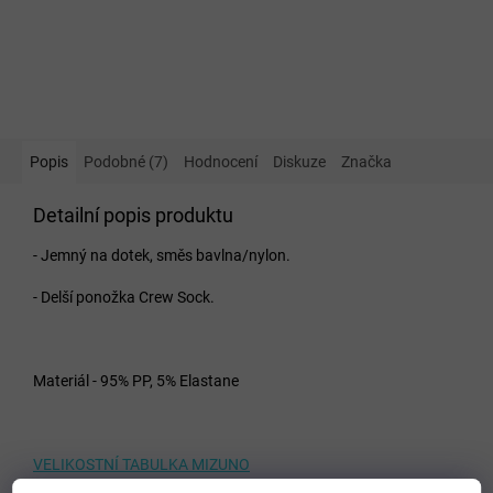
Popis
Podobné (7)
Hodnocení
Diskuze
Značka
Detailní popis produktu
- Jemný na dotek, směs bavlna/nylon.
- Delší ponožka Crew Sock.
Materiál - 95% PP, 5% Elastane
VELIKOSTNÍ TABULKA MIZUNO