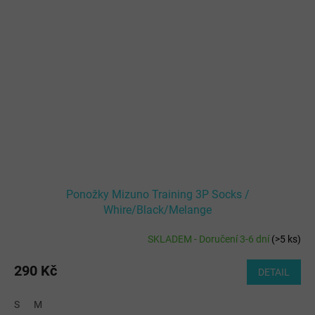
Ponožky Mizuno Training 3P Socks /
Whire/Black/Melange
SKLADEM - Doručení 3-6 dní
(
>5 ks
)
290 Kč
DETAIL
S
M