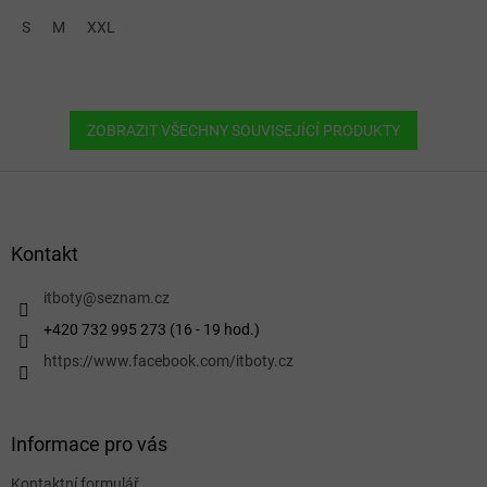
S
M
XXL
ZOBRAZIT VŠECHNY SOUVISEJÍCÍ PRODUKTY
Z
á
p
a
Kontakt
t
í
itboty
@
seznam.cz
+420 732 995 273 (16 - 19 hod.)
https://www.facebook.com/itboty.cz
Informace pro vás
Kontaktní formulář