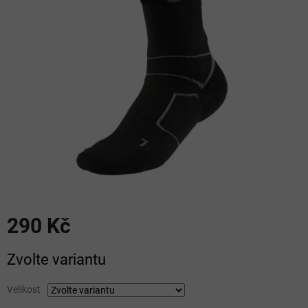
5
hvězdiček.
290 Kč
Měrná
Zvolte variantu
cena:
Velikost