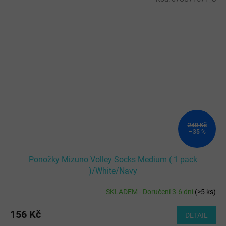
240 Kč
–35 %
Ponožky Mizuno Volley Socks Medium ( 1 pack
)/White/Navy
SKLADEM - Doručení 3-6 dní
(
>5 ks
)
156 Kč
DETAIL