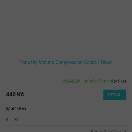
Ponožky Mizuno Compression Socks / Black
SKLADEM - Doručení 3-6 dní
(
>5 ks
)
440 Kč
DETAIL
Sport - Běh
S
XL
Kód:
67UU71571_S