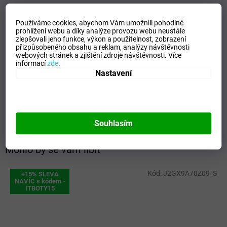
VELIKOSTNÍ TABULKA MIZUNO
Používáme cookies, abychom Vám umožnili pohodlné
Doplňkové parametry
prohlížení webu a díky analýze provozu webu neustále
zlepšovali jeho funkce, výkon a použitelnost,
zobrazení
přizpůsobeného obsahu a reklam, analýzy návštěvnosti
Kategorie
:
Ponožky
webových stránek a zjištění zdroje návštěvnosti.
Více
EAN
:
Zvolte variantu
informací
zde
.
Nastavení
Velikost
:
S
Pohlaví
:
Unisex
Materiálové složení
:
90% Nylon, 6% Polyester, 4% Elastane
Barva
:
Black/Grey
Souhlasím
Mohlo by se vám líbit
Kód:
J2GX9A70Z09_S
+15% SLEVA
NAVÍC s kódem -
ITBOTY15