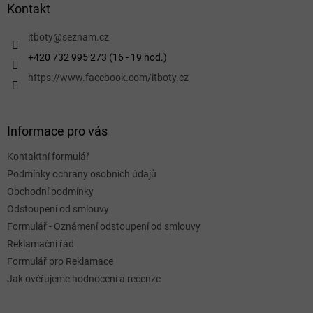
a
Kontakt
t
í
itboty
@
seznam.cz
+420 732 995 273 (16 - 19 hod.)
https://www.facebook.com/itboty.cz
Informace pro vás
Kontaktní formulář
Podmínky ochrany osobních údajů
Obchodní podmínky
Odstoupení od smlouvy
Formulář - Oznámení odstoupení od smlouvy
Reklamační řád
Formulář pro Reklamace
Jak ověřujeme hodnocení a recenze