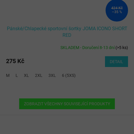
424 Kč
–35 %
Pánské/Chlapecké sportovní šortky JOMA ICONO SHORT
RED
SKLADEM - Doručení 8-13 dní
(
>5 ks
)
275 Kč
DETAIL
M
L
XL
2XL
3XL
6 (5XS)
ZOBRAZIT VŠECHNY SOUVISEJÍCÍ PRODUKTY
Z
á
p