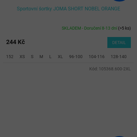
Sportovní šortky JOMA SHORT NOBEL ORANGE
SKLADEM - Doručení 8-13 dní
(
>5 ks
)
244 Kč
DETAIL
152
XS
S
M
L
XL
96-100
104-116
128-140
2
Kód:
105368.600-2XL