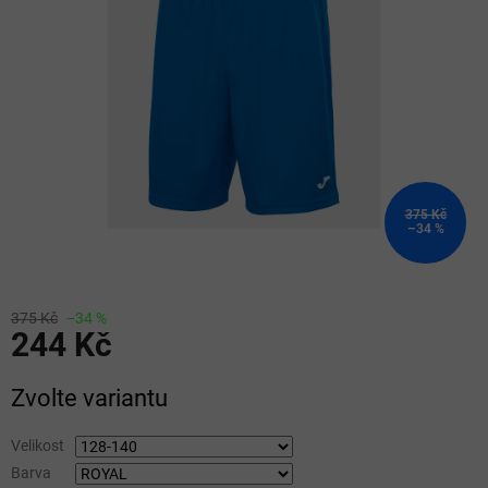
5
hvězdiček.
375 Kč
–34 %
375 Kč
–34 %
244 Kč
Měrná
Zvolte variantu
cena:
Velikost
Barva