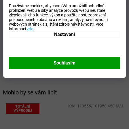
Bez kapes
Používáme cookies, abychom Vám umožnili pohodlné
prohlížení webu a díky analýze provozu webu neustále
Odolná a prodyšná lehká tkanina
zlepšovali jeho funkce, výkon a použitelnost,
zobrazení
Typ střihu: normální
přizpůsobeného obsahu a reklam, analýzy návštěvnosti
100% polyester
webových stránek a zjištění zdroje návštěvnosti.
Více
informací
zde
.
Doplňkové parametry
Nastavení
Kategorie
:
Dětské kraťasy a šortky
EAN
:
Zvolte variantu
Tipo Mdelo
:
T
Souhlasím
Composicion
:
100% Polyester
Modelo
:
105368.331
Mohlo by se vám líbit
Kód:
113556/101958.450-M/J
TOTÁLNÍ
VÝPRODEJ