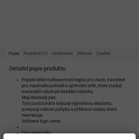
Popis
Podobné (7)
Hodnocení
Diskuze
Značka
Detailní popis produktu
PopisKrátké multisportovní legíny pro muže, navržené
pro maximální pohodlí a optimální střih, které zvyšují
maximální výkon při každém tréninku.
Mají elastický pas.
Tyto punčocháče nabízejí výjimečnou elasticitu,
poskytují volnost pohybu a přiléhavé nošení, které
neomezuje.
Vyšívané logo Joma.
Charakteristiky
Elastický pas s vnitřní krajkou