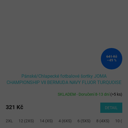
641 Kč
–49 %
Pánské/Chlapecké fotbalové šortky JOMA
CHAMPIONSHIP VII BERMUDA NAVY FLUOR TURQUOISE
SKLADEM - Doručení 8-13 dní
(
>5 ks
)
321 Kč
DETAIL
2XL
12 (2XS)
14 (XS)
4 (6XS)
6 (5XS)
8 (4XS)
10 (3X