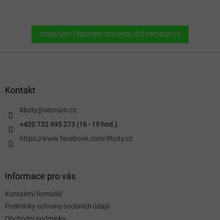
ZOBRAZIT VŠECHNY SOUVISEJÍCÍ PRODUKTY
Z
á
p
a
Kontakt
t
í
itboty
@
seznam.cz
+420 732 995 273 (16 - 19 hod.)
https://www.facebook.com/itboty.cz
Informace pro vás
Kontaktní formulář
Podmínky ochrany osobních údajů
Obchodní podmínky