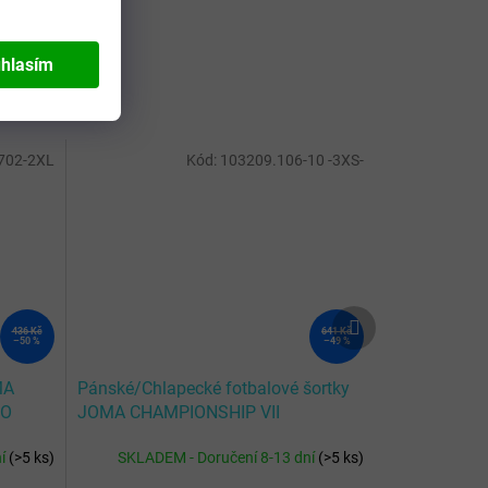
hlasím
702-2XL
Kód:
103209.106-10 -3XS-
Další
436 Kč
641 Kč
produkt
–50 %
–49 %
MA
Pánské/Chlapecké fotbalové šortky
CO
JOMA CHAMPIONSHIP VII
BERMUDA BLACK RED
ní
(
>5 ks
)
SKLADEM - Doručení 8-13 dní
(
>5 ks
)