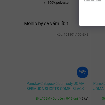
100% polyester
Mohlo by se vám líbit
Kód:
101101.100-2XS
702 Kč
–35 %
Pánské/Chlapecké bermudy JOMA
Pánské
BERMUDA SHORTS COMBI BLACK
JOMA 
BLUE
SKLADEM - Doručení 8-13 dní
(
>5 ks
)
S