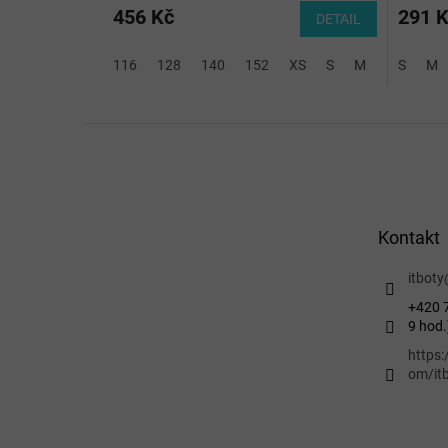
456 Kč
291 
DETAIL
116
128
140
152
XS
S
M
XL
S
2XL
M
Z
á
p
a
t
Kontakt
í
itboty
+420 7
9 hod.
https
om/itb