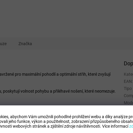
kuze
Značka
Dop
vržené pro maximální pohodlí a optimální střih, které zvyšují
Kate
EAN
:
Tipo
, poskytují volnost pohybu a přiléhavé nošení, které neomezuje.
Comp
Mode
kies, abychom Vám umožnili pohodlné prohlížení webu a díky analýze p
ovali jeho funkce, výkon a použitelnost,
zobrazení přizpůsobeného obsahu
vnosti webových stránek a zjištění zdroje návštěvnosti.
Více informací
z