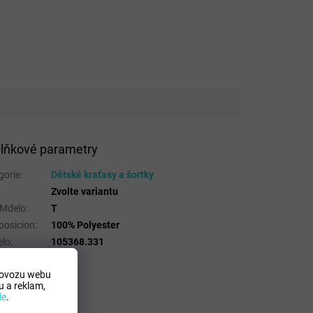
lňkové parametry
gorie
:
Dětské kraťasy a šortky
Zvolte variantu
 Mdelo
:
T
osicion
:
100% Polyester
lo
:
105368.331
rovozu webu
 a reklam,
de
.