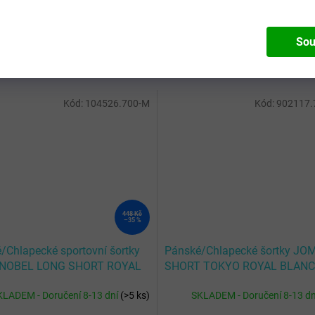
Sou
Kód:
104526.700-M
Kód:
902117.
448 Kč
–35 %
/Chlapecké sportovní šortky
Pánské/Chlapecké šortky JO
NOBEL LONG SHORT ROYAL
SHORT TOKYO ROYAL BLAN
KLADEM - Doručení 8-13 dní
(
>5 ks
)
SKLADEM - Doručení 8-13 d