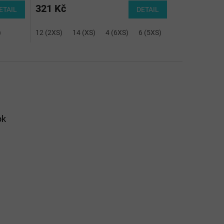
321 Kč
ETAIL
DETAIL
)
12 (2XS)
14 (XS)
4 (6XS)
6 (5XS)
8 (4XS)
10 (3
ok