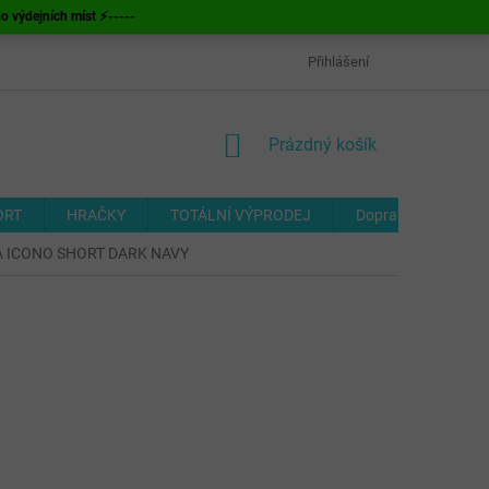
ýdejních míst ⚡-----
OBCHODNÍ PODMÍNKY
ODSTOUPENÍ OD SMLOUVY
Přihlášení
FORMUL
NÁKUPNÍ
Prázdný košík
KOŠÍK
ORT
HRAČKY
TOTÁLNÍ VÝPRODEJ
Doprava a platba
MA ICONO SHORT DARK NAVY