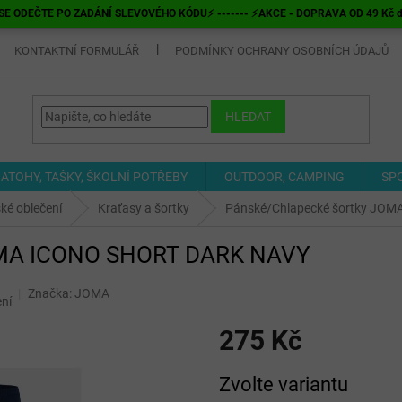
E ODEČTE PO ZADÁNÍ SLEVOVÉHO KÓDU⚡ ------- ⚡AKCE - DOPRAVA OD 49 Kč do v
KONTAKTNÍ FORMULÁŘ
PODMÍNKY OCHRANY OSOBNÍCH ÚDAJŮ
HLEDAT
ATOHY, TAŠKY, ŠKOLNÍ POTŘEBY
OUTDOOR, CAMPING
SP
ké oblečení
Kraťasy a šortky
Pánské/Chlapecké šortky JO
JOMA ICONO SHORT DARK NAVY
Značka:
JOMA
ní
275 Kč
Měrná
Zvolte variantu
cena: