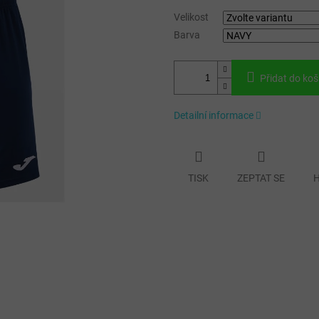
Velikost
Barva
Přidat do koš
Detailní informace
TISK
ZEPTAT SE
H