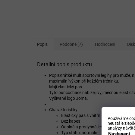
Popis
Podobné (7)
Hodnocení
Dis
Detailní popis produktu
PopisKrátké multisportovní legíny pro muže, na
maximální výkon při každém tréninku.
Mají elastický pas.
Tyto punčocháče nabízejí výjimečnou elasticitu
Vyšívané logo Joma.
Charakteristiky
Elastický pas s vnitřní krajkou
Používáme coo
Bez kapes
neustále zlepš
Odolná a prodyšná lehká tkanina
analýzy návště
Typ střihu: normální
Nastavení