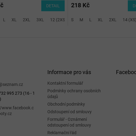
Kč
218 Kč
DETAIL
D
L
3XL
XL
2XL
3XL
12 (2XS)
S
14 (XS)
M
L
XL
2XL
14 (XS
Informace pro vás
Facebo
Kontaktní formulář
@
seznam.cz
Podmínky ochrany osobních
32 995 273 (16 - 1
údajů
)
Obchodní podmínky
://www.facebook.c
Odstoupení od smlouvy
oty.cz
Formulář - Oznámení
odstoupení od smlouvy
Reklamační řád