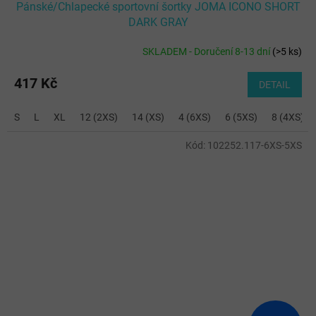
Pánské/Chlapecké sportovní šortky JOMA ICONO SHORT
DARK GRAY
SKLADEM - Doručení 8-13 dní
(
>5 ks
)
417 Kč
DETAIL
S
L
XL
12 (2XS)
14 (XS)
4 (6XS)
6 (5XS)
8 (4XS)
Kód:
102252.117-6XS-5XS