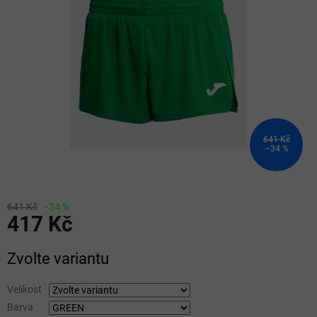
5
hvězdiček.
641 Kč
–34 %
641 Kč
–34 %
417 Kč
Měrná
Zvolte variantu
cena:
Velikost
Barva