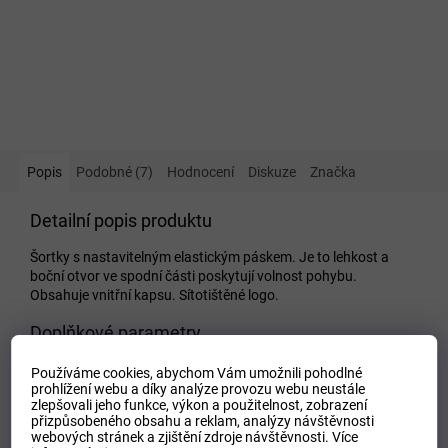
Popis
Podobné (7)
Hodnocení
Diskuze
Značka
Detailní popis produktu
Šortky s nastavitelným elastickým páskem. Je to lehkost a
boční otvor ve spodní části poskytují volnost pohybu.
Obsahuje vnitřní kapsu. Sítotištěné logo.
Doplňkové parametry
Kategorie
:
Dětské kraťasy a šortky
Používáme cookies, abychom Vám umožnili pohodlné
prohlížení webu a díky analýze provozu webu neustále
EAN
:
Zvolte variantu
zlepšovali jeho funkce, výkon a použitelnost,
zobrazení
Tipo Mdelo
:
T
přizpůsobeného obsahu a reklam, analýzy návštěvnosti
webových stránek a zjištění zdroje návštěvnosti.
Více
Composicion
:
100% Polyester