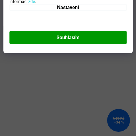
informací
zde
.
Modelo
:
102226.450
Nastavení
Mohlo by se vám líbit
Souhlasím
Kód:
105137.150-10 -3XS-
641 Kč
–34 %