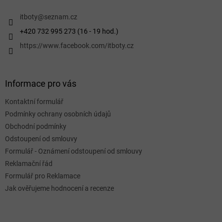
t
í
itboty
@
seznam.cz
+420 732 995 273 (16 - 19 hod.)
https://www.facebook.com/itboty.cz
Informace pro vás
Kontaktní formulář
Podmínky ochrany osobních údajů
Obchodní podmínky
Odstoupení od smlouvy
Formulář - Oznámení odstoupení od smlouvy
Reklamační řád
Formulář pro Reklamace
Jak ověřujeme hodnocení a recenze