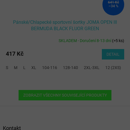
641 Kč
–34 %
Pánské/Chlapecké sportovní šortky JOMA OPEN III
BERMUDA BLACK FLUOR GREEN
SKLADEM - Doručení 8-13 dní
(
>5 ks
)
417 Kč
DETAIL
S
M
L
XL
104-116
128-140
2XL-3XL
12 (2XS)
1
ZOBRAZIT VŠECHNY SOUVISEJÍCÍ PRODUKTY
Z
á
p
a
Kontakt