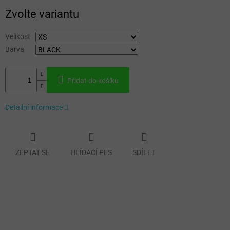
Měrná
Zvolte variantu
cena:
Velikost
Barva
Přidat do košíku
Detailní informace
ZEPTAT SE
HLÍDACÍ PES
SDÍLET