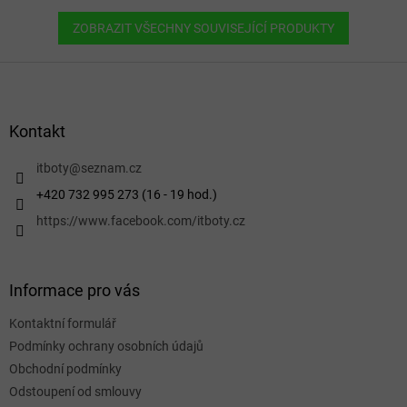
ZOBRAZIT VŠECHNY SOUVISEJÍCÍ PRODUKTY
Z
á
p
a
Kontakt
t
í
itboty
@
seznam.cz
+420 732 995 273 (16 - 19 hod.)
https://www.facebook.com/itboty.cz
Informace pro vás
Kontaktní formulář
Podmínky ochrany osobních údajů
Obchodní podmínky
Odstoupení od smlouvy