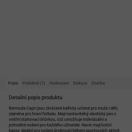
Popis
Podobné (7)
Hodnocení
Diskuze
Značka
Detailní popis produktu
Bermuda Capri jsou zkrácené kalhoty určené pro muže i děti,
zejména pro hraní fotbalu. Mají nastavitelný elastický pas s
vnitřní stahovací šňůrkou, což umožňuje individuální a
pohodlné nošení pro každého uživatele. Navíc mají boční
kapsy, ideální pro nošení drobností během sportovních aktivit.