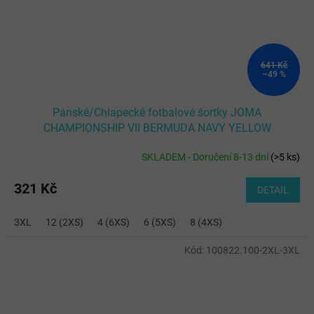
641 Kč
–49 %
Pánské/Chlapecké fotbalové šortky JOMA
CHAMPIONSHIP VII BERMUDA NAVY YELLOW
SKLADEM - Doručení 8-13 dní
(
>5 ks
)
321 Kč
DETAIL
3XL
12 (2XS)
4 (6XS)
6 (5XS)
8 (4XS)
Kód:
100822.100-2XL-3XL