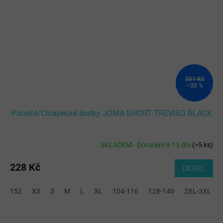
351 Kč
–35 %
Pánské/Chlapecké šortky JOMA SHORT TREVISO BLACK
SKLADEM - Doručení 8-13 dní
(
>5 ks
)
228 Kč
DETAIL
152
XS
S
M
L
XL
104-116
128-140
2XL-3XL