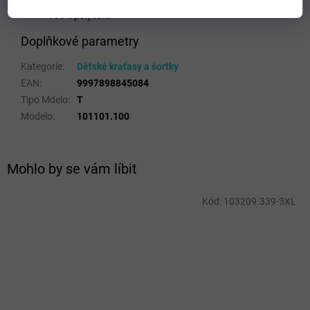
Typ střihu: normální
100% polyester
Doplňkové parametry
Kategorie
:
Dětské kraťasy a šortky
EAN
:
9997898845084
Tipo Mdelo
:
T
Modelo
:
101101.100
Mohlo by se vám líbit
Kód:
103209.339-3XL