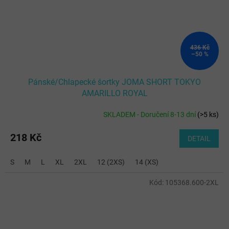
436 Kč
–50 %
Pánské/Chlapecké šortky JOMA SHORT TOKYO
AMARILLO ROYAL
SKLADEM - Doručení 8-13 dní
(
>5 ks
)
218 Kč
DETAIL
S
M
L
XL
2XL
12 (2XS)
14 (XS)
Kód:
105368.600-2XL