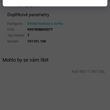
Typ střihu: normální
100% polyester
Doplňkové parametry
Kategorie
:
Dětské kraťasy a šortky
EAN
:
9997898845077
Tipo Mdelo
:
T
Modelo
:
101101.100
Mohlo by se vám líbit
Kód:
902117.907-2XL