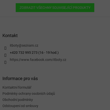
ZOBRAZIT VŠECHNY SOUVISEJÍCÍ PRODUKTY
Z
á
p
a
Kontakt
t
í
itboty
@
seznam.cz
+420 732 995 273 (16 - 19 hod.)
https://www.facebook.com/itboty.cz
Informace pro vás
Kontaktní formulář
Podmínky ochrany osobních údajů
Obchodní podmínky
Odstoupení od smlouvy