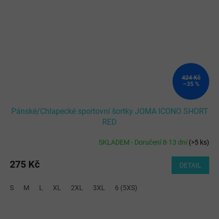
424 Kč
–35 %
Pánské/Chlapecké sportovní šortky JOMA ICONO SHORT
RED
SKLADEM - Doručení 8-13 dní
(
>5 ks
)
275 Kč
DETAIL
S
M
L
XL
2XL
3XL
6 (5XS)