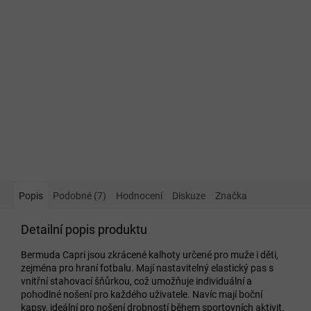
Popis
Podobné (7)
Hodnocení
Diskuze
Značka
Detailní popis produktu
Bermuda Capri jsou zkrácené kalhoty určené pro muže i děti,
zejména pro hraní fotbalu. Mají nastavitelný elastický pas s
vnitřní stahovací šňůrkou, což umožňuje individuální a
pohodlné nošení pro každého uživatele. Navíc mají boční
kapsy, ideální pro nošení drobností během sportovních aktivit.