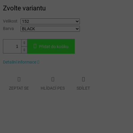
Měrná
Zvolte variantu
cena:
Velikost
Barva
Přidat do košíku
Detailní informace
ZEPTAT SE
HLÍDACÍ PES
SDÍLET