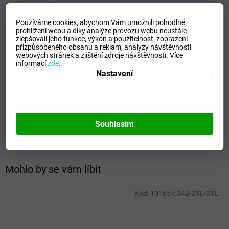
VELIKOSTNÍ TABULKA_MIZUNO
Používáme cookies, abychom Vám umožnili pohodlné
Doplňkové parametry
prohlížení webu a díky analýze provozu webu neustále
zlepšovali jeho funkce, výkon a použitelnost,
zobrazení
Kategorie
:
Dámské kraťase a šortky
přizpůsobeného obsahu a reklam, analýzy návštěvnosti
webových stránek a zjištění zdroje návštěvnosti.
Více
EAN
:
Zvolte variantu
informací
zde
.
Velikost
:
S
Nastavení
Pohlaví
:
Ženy
Kategorie
:
Šortky
Sport
:
Házená
Materiálové složení
:
100% Polyester
Souhlasím
Barva
:
Royal
Mohlo by se vám líbit
Kód:
101657.342-2XL-3XL