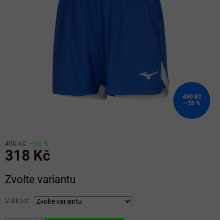
5
hvězdiček.
490 Kč
–35 %
490 Kč
–35 %
318 Kč
Měrná
Zvolte variantu
cena:
Velikost