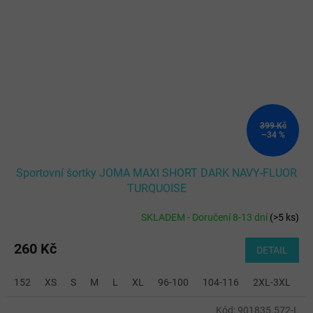
399 Kč
–34 %
Sportovní šortky JOMA MAXI SHORT DARK NAVY-FLUOR
TURQUOISE
SKLADEM - Doručení 8-13 dní
(
>5 ks
)
260 Kč
DETAIL
152
XS
S
M
L
XL
96-100
104-116
2XL-3XL
Kód:
901835.572-L