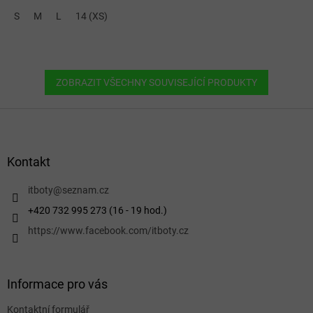
S
M
L
14 (XS)
ZOBRAZIT VŠECHNY SOUVISEJÍCÍ PRODUKTY
Z
á
p
a
Kontakt
t
í
itboty
@
seznam.cz
+420 732 995 273 (16 - 19 hod.)
https://www.facebook.com/itboty.cz
Informace pro vás
Kontaktní formulář