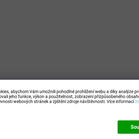
kies, abychom Vám umožnili pohodlné prohlížení webu a díky analýze p
ovali jeho funkce, výkon a použitelnost,
zobrazení přizpůsobeného obsahu
vnosti webových stránek a zjištění zdroje návštěvnosti.
Více informací
z
Sou