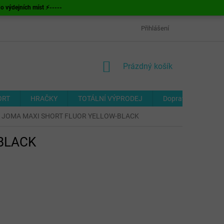
ýdejních míst ⚡-----
OBCHODNÍ PODMÍNKY
ODSTOUPENÍ OD SMLOUVY
Přihlášení
FORMUL
NÁKUPNÍ
Prázdný košík
KOŠÍK
ORT
HRAČKY
TOTÁLNÍ VÝPRODEJ
Doprava a platba
rtky JOMA MAXI SHORT FLUOR YELLOW-BLACK
-BLACK