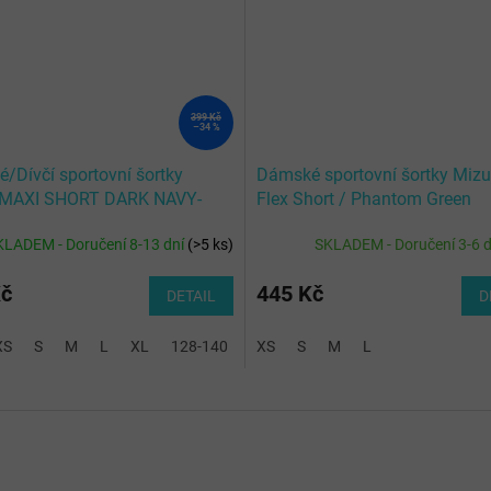
399 Kč
–34 %
/Dívčí sportovní šortky
Dámské sportovní šortky Miz
MAXI SHORT DARK NAVY-
Flex Short / Phantom Green
KLADEM - Doručení 8-13 dní
(
>5 ks
)
SKLADEM - Doručení 3-6 
Kč
445 Kč
DETAIL
D
XS
S
M
L
XL
128-140
XS
S
M
L