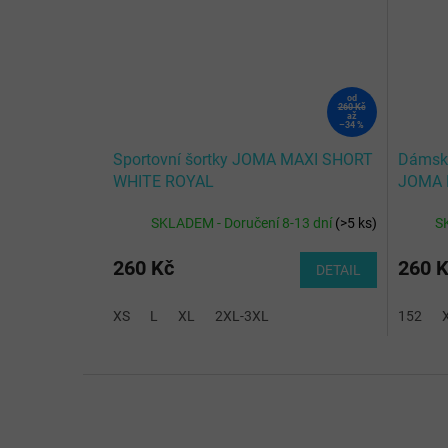
od
260 Kč
až
–34 %
Sportovní šortky JOMA MAXI SHORT
Dámské
WHITE ROYAL
JOMA 
WHITE
SKLADEM - Doručení 8-13 dní
(
>5 ks
)
S
260 Kč
260 
DETAIL
XS
L
XL
2XL-3XL
152
Z
á
p