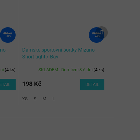
Další
890 Kč
790 Kč
produkt
–50 %
–74 %
uno
Dámské sportovní šortky Mizuno
Short tight / Bay
dní
(
4 ks
)
SKLADEM - Doručení 3-6 dní
(
4 ks
)
198 Kč
ETAIL
DETAIL
XS
S
M
L