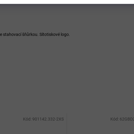
se stahovací šňůrkou. Sítotiskové logo.
Kód:
901142.332-2XS
Kód:
62GBD