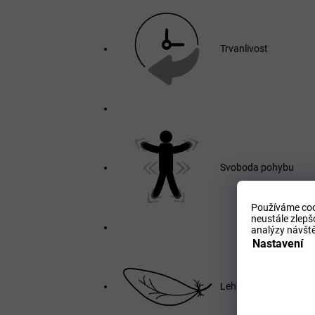
Trvanlivost
Svoboda pohybu
Používáme coo
neustále zlepš
analýzy návště
Nastavení
Lehká váha