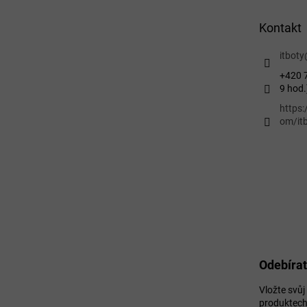
a
t
Kontakt
í
itboty
+420 7
9 hod.
https
om/itb
Odebírat
Vložte svů
produktech