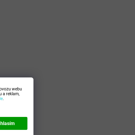
rovozu webu
 a reklam,
de
.
hlasím