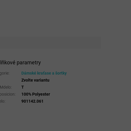
lňkové parametry
gorie
:
Dámské kraťase a šortky
Zvolte variantu
 Mdelo
:
T
osicion
:
100% Polyester
lo
:
901142.061