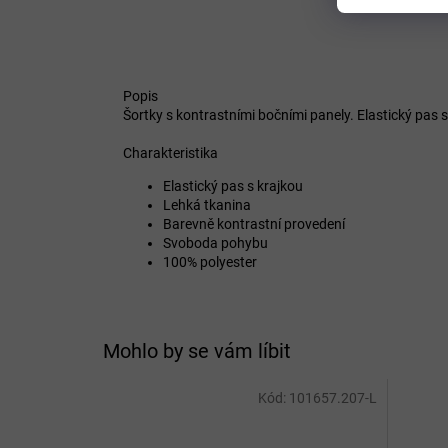
Popis
Šortky s kontrastními bočními panely. Elastický pas 
Charakteristika
Elastický pas s krajkou
Lehká tkanina
Barevně kontrastní provedení
Svoboda pohybu
100% polyester
Mohlo by se vám líbit
Kód:
101657.207-L