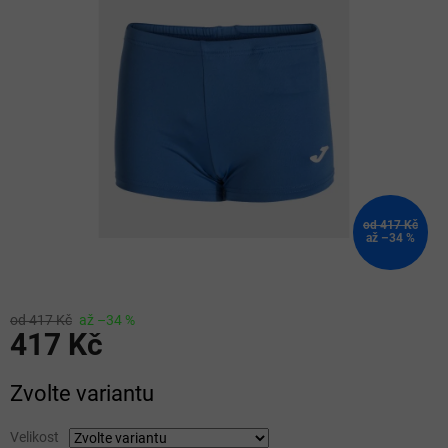
z
5
hvězdiček.
od 417 Kč
až –34 %
od 417 Kč
až –34 %
417 Kč
Měrná
Zvolte variantu
cena:
Velikost