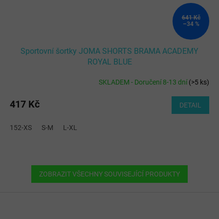
641 Kč
–34 %
Sportovní šortky JOMA SHORTS BRAMA ACADEMY
ROYAL BLUE
SKLADEM - Doručení 8-13 dní
(
>5 ks
)
417 Kč
DETAIL
152-XS
S-M
L-XL
ZOBRAZIT VŠECHNY SOUVISEJÍCÍ PRODUKTY
Z
á
p