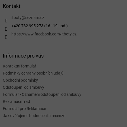
a
Kontakt
t
í
itboty
@
seznam.cz
+420 732 995 273 (16 - 19 hod.)
https://www.facebook.com/itboty.cz
Informace pro vás
Kontaktní formulář
Podmínky ochrany osobních údajů
Obchodní podmínky
Odstoupení od smlouvy
Formulář - Oznámení odstoupení od smlouvy
Reklamační řád
Formulář pro Reklamace
Jak ověřujeme hodnocení a recenze