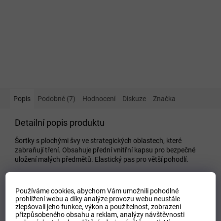
Popis
Podobné (7)
Hodnocení
Diskuze
Značka
Detailní popis produktu
Šortky s plochými švy ve strategických oblastech, které
zabraňují tření. Obsahuje přední vnitřní kapsu pro bezpečné
uložení malých předmětů. Elastický pas pro větší pohodlí.
Doplňkové parametry
Používáme cookies, abychom Vám umožnili pohodlné
Kategorie
:
Dámské kraťase a šortky
prohlížení webu a díky analýze provozu webu neustále
zlepšovali jeho funkce, výkon a použitelnost,
zobrazení
EAN
:
Zvolte variantu
přizpůsobeného obsahu a reklam, analýzy návštěvnosti
Tipo Mdelo
:
T