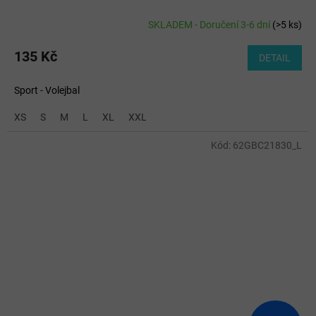
SKLADEM - Doručení 3-6 dní
(
>5 ks
)
135 Kč
DETAIL
Sport - Volejbal
XS
S
M
L
XL
XXL
Kód:
62GBC21830_L