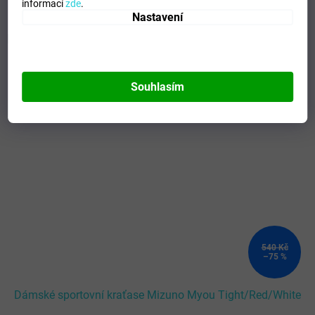
informací
zde
.
Nastavení
Mohlo by se vám líbit
Kód:
V2EB720362_XS
Souhlasím
540 Kč
–75 %
Dámské sportovní kraťase Mizuno Myou Tight/Red/White