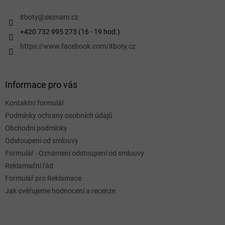
t
í
itboty
@
seznam.cz
+420 732 995 273 (16 - 19 hod.)
https://www.facebook.com/itboty.cz
Informace pro vás
Kontaktní formulář
Podmínky ochrany osobních údajů
Obchodní podmínky
Odstoupení od smlouvy
Formulář - Oznámení odstoupení od smlouvy
Reklamační řád
Formulář pro Reklamace
Jak ověřujeme hodnocení a recenze