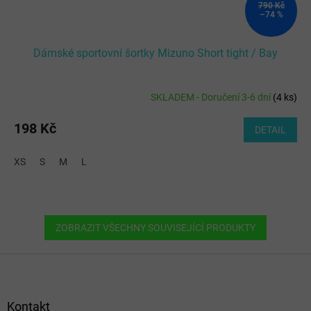
790 Kč
–74 %
Dámské sportovní šortky Mizuno Short tight / Bay
SKLADEM - Doručení 3-6 dní
(
4 ks
)
198 Kč
DETAIL
XS
S
M
L
ZOBRAZIT VŠECHNY SOUVISEJÍCÍ PRODUKTY
Z
á
p
a
Kontakt