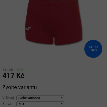
5
hvězdiček.
641 Kč
–34 %
641 Kč
–34 %
417 Kč
Měrná
Zvolte variantu
cena:
Velikost
Barva