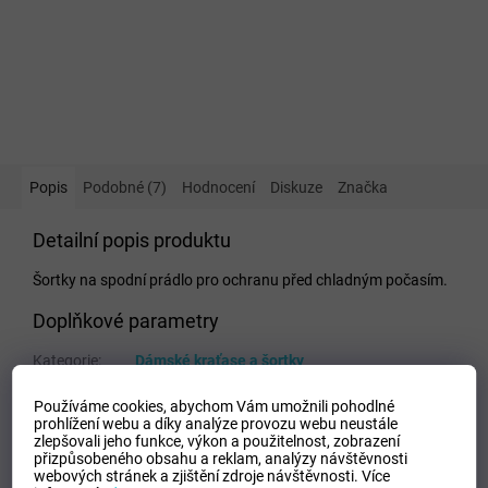
Popis
Podobné (7)
Hodnocení
Diskuze
Značka
Detailní popis produktu
Šortky na spodní prádlo pro ochranu před chladným počasím.
Doplňkové parametry
Kategorie
:
Dámské kraťase a šortky
EAN
:
Zvolte variantu
Používáme cookies, abychom Vám umožnili pohodlné
Tipo Mdelo
:
T
prohlížení webu a díky analýze provozu webu neustále
Composicion
:
82%polyamid - 18%elastan
zlepšovali jeho funkce, výkon a použitelnost,
zobrazení
přizpůsobeného obsahu a reklam, analýzy návštěvnosti
Modelo
:
900477.600
webových stránek a zjištění zdroje návštěvnosti.
Více