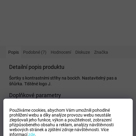
Popis
Podobné (7)
Hodnocení
Diskuze
Značka
Detailní popis produktu
Šortky s kontrastními střihy na bocích. Nastavitelný pas a
šňůrka. Tištěné logo J.
Doplňkové parametry
Kategorie
:
Dámské kraťase a šortky
Používáme cookies, abychom Vám umožnili pohodlné
EAN
:
Zvolte variantu
prohlížení webu a díky analýze provozu webu neustále
zlepšovali jeho funkce, výkon a použitelnost,
zobrazení
Tipo Mdelo
:
T
přizpůsobeného obsahu a reklam, analýzy návštěvnosti
Composicion
:
100% Polyester
webových stránek a zjištění zdroje návštěvnosti.
Více
informací
zde
.
Modelo
:
101657.702