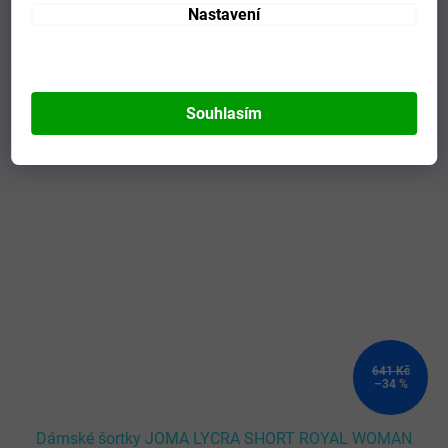
Nastavení
Mohlo by se vám líbit
Souhlasím
Kód:
900477.700-L
641 Kč
–34 %
Dámské šortky JOMA LYCRA SHORT ROYAL WOMAN