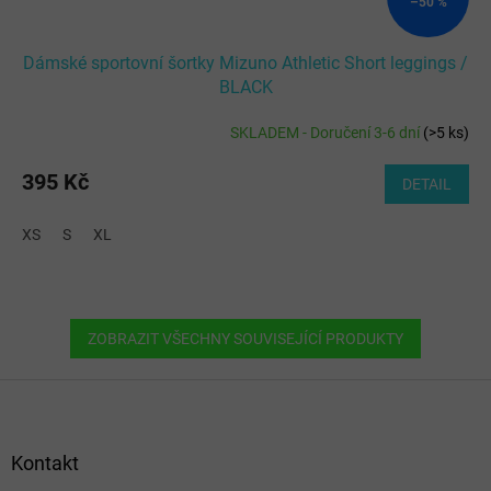
–50 %
Dámské sportovní šortky Mizuno Athletic Short leggings /
BLACK
SKLADEM - Doručení 3-6 dní
(
>5 ks
)
395 Kč
DETAIL
XS
S
XL
ZOBRAZIT VŠECHNY SOUVISEJÍCÍ PRODUKTY
Z
á
p
a
Kontakt
t