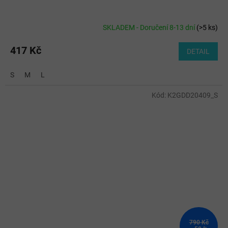
SKLADEM - Doručení 8-13 dní
(
>5 ks
)
417 Kč
DETAIL
S
M
L
Kód:
K2GDD20409_S
790 Kč