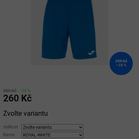
5
hvězdiček.
399 Kč
–34 %
399 Kč
–34 %
260 Kč
Měrná
Zvolte variantu
cena:
Velikost
Barva